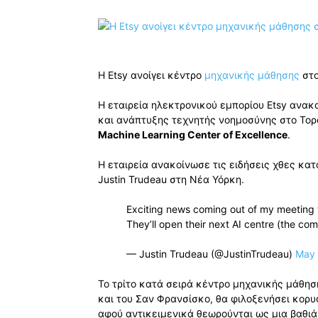
Η Etsy ανοίγει κέντρο
μηχανικής μάθησης
στο
Η εταιρεία ηλεκτρονικού εμπορίου Etsy ανακ
και ανάπτυξης τεχνητής νοημοσύνης στο Τορ
Machine Learning Center of Excellence
.
Η εταιρεία ανακοίνωσε τις ειδήσεις χθες κα
Justin Trudeau στη Νέα Υόρκη.
Exciting news coming out of my meeting 
They’ll open their next AI centre (the co
— Justin Trudeau (@JustinTrudeau)
May 
Το τρίτο κατά σειρά κέντρο μηχανικής μάθηση
και του Σαν Φρανσίσκο, θα φιλοξενήσει κορυ
αφού αντικειμενικά θεωρούνται ως μια βαθι