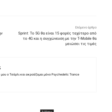
Επόμενο άρθρο
ην
Sprint: Το 5G θα είναι 15 φορές ταχύτερο από
το 4G και η συγχώνευση με την T-Mobile θα
μειώσει τις τιμές
ς
ς μου ο Τσάρλι και ακροάζομαι μόνο Psychedelic Trance
Ειδήσεις