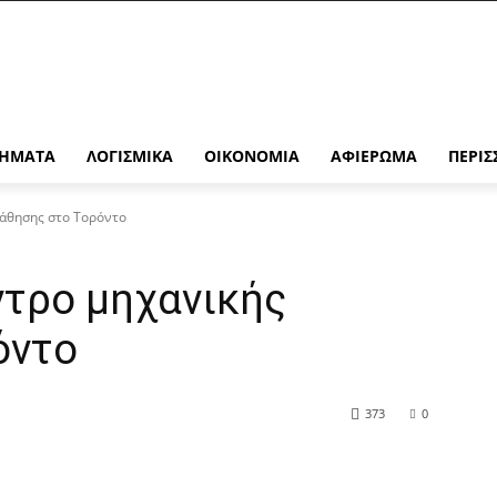
ΉΜΑΤΑ
ΛΟΓΙΣΜΙΚΆ
ΟΙΚΟΝΟΜΊΑ
ΑΦΙΈΡΩΜΑ
ΠΕΡΙΣ
μάθησης στο Τορόντο
έντρο μηχανικής
όντο
373
0