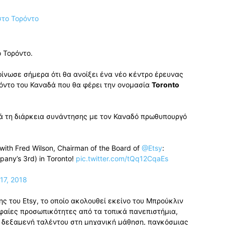
 Τορόντο.
οίνωσε σήμερα ότι θα ανοίξει ένα νέο κέντρο έρευνας
όντο του Καναδά που θα φέρει την ονομασία
Toronto
τά τη διάρκεια συνάντησης με τον Καναδό πρωθυπουργό
with Fred Wilson, Chairman of the Board of
@Etsy
:
mpany’s 3rd) in Toronto!
pic.twitter.com/tQq12CqaEs
17, 2018
ς του Etsy, το οποίο ακολουθεί εκείνο του Μπρούκλιν
φαίες προσωπικότητες από τα τοπικά πανεπιστήμια,
ά δεξαμενή ταλέντου στη μηχανική μάθηση, παγκόσμιας