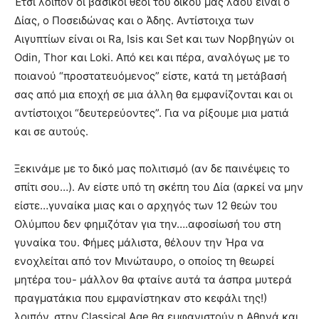
Έτσι λοιπόν οι βασικοί θεοί του δικού μας λαού είναι ο
Δίας, ο Ποσειδώνας και ο Άδης. Αντίστοιχα των
Αιγυπτίων είναι οι Ra, Isis και Set και των Νορβηγών οι
Odin, Thor και Loki. Από κει και πέρα, αναλόγως με το
ποιανού “προστατευόμενος” είστε, κατά τη μετάβασή
σας από μια εποχή σε μια άλλη θα εμφανίζονται και οι
αντίστοιχοι “δευτερεύοντες”. Για να ρίξουμε μια ματιά
και σε αυτούς.
Ξεκινάμε με το δικό μας πολιτισμό (αν δε παινέψεις το
σπίτι σου…). Αν είστε υπό τη σκέπη του Δία (αρκεί να μην
είστε…γυναίκα μιας και ο αρχηγός των 12 θεών του
Ολύμπου δεν φημιζόταν για την….αφοσίωσή του στη
γυναίκα του. Φήμες μάλιστα, θέλουν την Ήρα να
ενοχλείται από τον Μινώταυρο, ο οποίος τη θεωρεί
μητέρα του- μάλλον θα φταίνε αυτά τα άσπρα μυτερά
πραγματάκια που εμφανίστηκαν στο κεφάλι της!)
λοιπόν, στην Classical Age θα εμφανιστούν η Αθηνά και