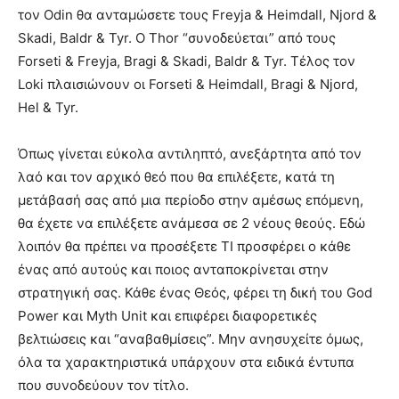
τον Odin θα ανταμώσετε τους Freyja & Heimdall, Njord &
Skadi, Baldr & Tyr. O Thor “συνοδεύεται” από τους
Forseti & Freyja, Bragi & Skadi, Baldr & Tyr. Τέλος τον
Loki πλαισιώνουν οι Forseti & Heimdall, Bragi & Njord,
Hel & Tyr.
Όπως γίνεται εύκολα αντιληπτό, ανεξάρτητα από τον
λαό και τον αρχικό θεό που θα επιλέξετε, κατά τη
μετάβασή σας από μια περίοδο στην αμέσως επόμενη,
θα έχετε να επιλέξετε ανάμεσα σε 2 νέους θεούς. Εδώ
λοιπόν θα πρέπει να προσέξετε ΤΙ προσφέρει ο κάθε
ένας από αυτούς και ποιος ανταποκρίνεται στην
στρατηγική σας. Κάθε ένας Θεός, φέρει τη δική του God
Power και Myth Unit και επιφέρει διαφορετικές
βελτιώσεις και “αναβαθμίσεις”. Μην ανησυχείτε όμως,
όλα τα χαρακτηριστικά υπάρχουν στα ειδικά έντυπα
που συνοδεύουν τον τίτλο.