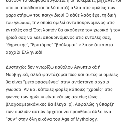
κάνουν τα διάφορα εργαλεία ή οι πολεμικές μηχανές (οι
οποίοι αποδίδονται πολύ πιστά) αλλά στις ομιλίες των
χαρακτήρων του παιχνιδιού! Ο κάθε λαός έχει τη δική
του γλώσσα, την οποία ομιλεί ανταποκρινόμενος στις
εντολές σας! Έτσι λοιπόν θα ακούσετε τον χωρικό ή τον
ήρωά σας να λεει αποκρινόμενος στις εντολές σας,
“θηρευτής”, “δρυτόμος” “βούλομαι” κ.λπ σε άπταιστα
αρχαία Ελληνικά!
Δυστυχώς δεν γνωρίζω καθόλου Αιγυπτιακά ή
Νορβηγικά, αλλά φαντάζομαι πως και αυτές οι ομιλίες
θα είναι “μεταφρασμένες” στην αντίστοιχη αρχαία
γλώσσα. Αν και κάποιες φορές κάποιες “χροιές” στις
φωνές των ηρώων είναι κάπως αστείες (έως…
βλαχοαμερικάνικες 8α έλεγα :p). Ασφαλώς η ύπαρξη
των ομιλιών αυτών έρχεται να προσθέσει άλλο ένα
“συν” στην όλη εικόνα του Age of Mythology.