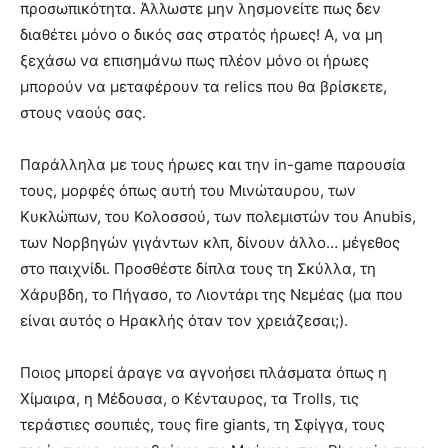
προσωπικότητα. Άλλωστε μην λησμονείτε πως δεν
διαθέτει μόνο ο δικός σας στρατός ήρωες! Α, να μη
ξεχάσω να επισημάνω πως πλέον μόνο οι ήρωες
μπορούν να μεταφέρουν τα relics που θα βρίσκετε,
στους ναούς σας.
Παράλληλα με τους ήρωες και την in-game παρουσία
τους, μορφές όπως αυτή του Μινώταυρου, των
Κυκλώπων, του Κολοσσού, των πολεμιστών του Anubis,
των Νορβηγών γιγάντων κλπ, δίνουν άλλο… μέγεθος
στο παιχνίδι. Προσθέστε δίπλα τους τη Σκύλλα, τη
Χάρυβδη, το Πήγασο, το Λιοντάρι της Νεμέας (μα που
είναι αυτός ο Ηρακλής όταν τον χρειάζεσαι;).
Ποιος μπορεί άραγε να αγνοήσει πλάσματα όπως η
Χίμαιρα, η Μέδουσα, ο Κένταυρος, τα Trolls, τις
τεράστιες σουπιές, τους fire giants, τη Σφίγγα, τους