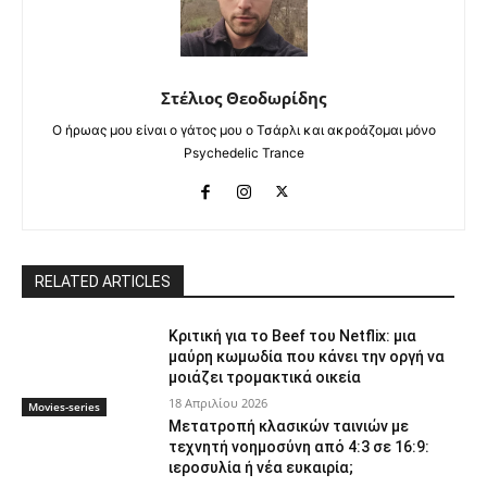
Στέλιος Θεοδωρίδης
Ο ήρωας μου είναι ο γάτος μου ο Τσάρλι και ακροάζομαι μόνο
Psychedelic Trance
RELATED ARTICLES
Κριτική για το Beef του Netflix: μια
μαύρη κωμωδία που κάνει την οργή να
μοιάζει τρομακτικά οικεία
18 Απριλίου 2026
Movies-series
Μετατροπή κλασικών ταινιών με
τεχνητή νοημοσύνη από 4:3 σε 16:9:
ιεροσυλία ή νέα ευκαιρία;