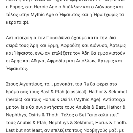
ο Ερμής, στη Heroic Age ο Απόλλων και ο Διόνυσος και
τέλος στην Mythic Age o Ήφαιστος και η Ήρα (χωρίς τα
κέρατα :p).
Αντίστοιχα για τον Ποσειδώνα έχουμε κατά την ίδια
σειρά τους Άρη και Ερμή, Αφροδίτη και Διόνυσο, Άρτεμις
και Ήφαιστο, ενώ αν επιλέξετε τον Άδη θα εμφανιστούν
οι Άρης και Αθηνά, Αφροδίτη και Απόλλων, Άρτεμις και
Ήφαιστος.
Στους Αιγυπτίους, το… μονοπάτι του Ra θα φέρει στο
δρόμο σας τους Bast & Ptah (classical), Hathor & Sekhmet
(heroic) και τους Horus & Osiris (Mythic Age). Αντίστοιχα
με τον Isis θα συναντήσετε τους Anubis & Bast, Hathor &
Nephthys, Osiris & Thoth. Τέλος ο Set “αποκαλύπτει”
τους Anubis & Ptah, Nephthys & Sekhmet, Horus & Thoth.
Last but not least, αν επιλέξετε τους Νορβηγούς μαζί με