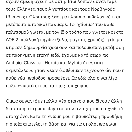
έχουν άμεση σχέση με αυτή. Έτσι λοιπόν συναντάμε
τους Έλληνες, τους Αιγυπτίους και τους Νορβηγούς
(Βίκινγκς). Όλοι τους λαοί με πλούσιο μυθολογικό (και
μετέπειτα ιστορικό) παλμαρέ. Το “χτίσιμο” του κάθε
πολιτισμού γίνεται με τον ίδιο τρόπο που γίνεται και στο
ΑΟΕ 2: συλλογή πηγών (ξύλο, φαγητό, χρυσός), χτίσιμο
κτιρίων, δημιουργία χωρικών και πολεμιστών, μετάβαση
σε προηγμένη εποχή (εδώ έχουμε κατά σειρά τις
Archaic, Classical, Heroic και Mythic Ages) και
εκμετάλλευση των νέων διαθέσιμων τεχνολογιών που η
κάθε νέα περίοδος προσφέρει. Ως εδώ όλα είναι λίγο-
πολύ γνωστά στους παίκτες του χώρου.
Όμως συναντάμε πολλά νέα στοιχεία που δίνουν άλλη
διάσταση στο gameplay και στην αντοχή του παιχνιδιού
στο χρόνο. Κατά τη γνώμη μου η βασικότερη προσθήκη,
η οποία αποτελεί τη βάση και για τις υπόλοιπες είναι
μια….