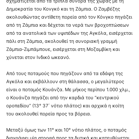
σχηματίζεται από τα τριπλά σύνορα της χώρας με τη
Δημοκρατία του Κονγκό και τη Ζάμπια. Ο Ζαμβέζης
ακολουθώντας αντίθετη πορεία από τον Κόνγκο πηγάζει
από τη Ζάμπια και δέχεται τα νερά των βροχοπτώσεων
από τα ανατολικά των υψιπέδων της Αγκόλα, εισέρχεται
πάλι στη Ζάμπια, ακολουθεί τη συνοριακή γραμμή
Ζάμπια-Ζιμπάμπουε, εισέρχεται στη Μοζαμβίκη και
χύνεται στον Ινδικό ωκεανό.
Από τους ποταμούς που πηγάζουν από τα εδάφη της
Αγκόλα και εκβάλλουν στη θάλασσα, ο μεγαλύτερος
είναι ο ποταμός Κουάνζα. Με μήκος περίπου 1.000 χλμ.,
ο Κουάνζα πηγάζει από την καρδιά του “κεντρικού
οροπεδίου” (13° 37΄ νότιο πλάτος) και αρχικά η κοίτη
του ακολουθεί πορεία προς τα βόρεια.
Μεταξύ όμως των 11° και 10° νότιο πλάτος, ο ποταμός
διαγράφει μία στροφή προς τα δυτικά και κατευθύνεται