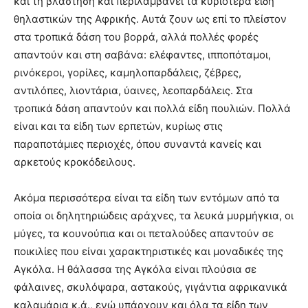
και τη βλάστηση και περιλαμβάνει τα κυριότερα είδη
θηλαστικών της Αφρικής. Αυτά ζουν ως επί το πλείστον
στα τροπικά δάση του βορρά, αλλά πολλές φορές
απαντούν και στη σαβάνα: ελέφαντες, ιπποπόταμοι,
ρινόκεροι, γορίλες, καμηλοπαρδάλεις, ζέβρες,
αντιλόπες, λιοντάρια, ύαινες, λεοπαρδάλεις. Στα
τροπικά δάση απαντούν και πολλά είδη πουλιών. Πολλά
είναι και τα είδη των ερπετών, κυρίως στις
παραποτάμιες περιοχές, όπου συναντά κανείς και
αρκετούς κροκόδειλους.
Ακόμα περισσότερα είναι τα είδη των εντόμων από τα
οποία οι δηλητηριώδεις αράχνες, τα λευκά μυρμήγκια, οι
μύγες, τα κουνούπια και οι πεταλούδες απαντούν σε
ποικιλίες που είναι χαρακτηριστικές και μοναδικές της
Αγκόλα. Η θάλασσα της Αγκόλα είναι πλούσια σε
φάλαινες, σκυλόψαρα, αστακούς, γιγάντια αφρικανικά
καλαμάρια κ.ά., ενώ υπάρχουν και όλα τα είδη των