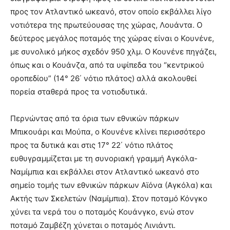
προς τον Ατλαντικό ωκεανό, στον οποίο εκβάλλει λίγο
νοτιότερα της πρωτεύουσας της χώρας, Λουάντα. Ο
δεύτερος μεγάλος ποταμός της χώρας είναι ο Κουνένε,
με συνολικό μήκος σχεδόν 950 χλμ. Ο Κουνένε πηγάζει,
όπως και ο Κουάνζα, από τα υψίπεδα του “κεντρικού
οροπεδίου” (14° 26΄ νότιο πλάτος) αλλά ακολουθεί
πορεία σταθερά προς τα νοτιοδυτικά.
Περνώντας από τα όρια των εθνικών πάρκων
Μπικουάρι και Μούπα, ο Κουνένε κλίνει περισσότερο
προς τα δυτικά και στις 17° 22΄ νότιο πλάτος
ευθυγραμμίζεται με τη συνοριακή γραμμή Αγκόλα-
Ναμίμπια και εκβάλλει στον Ατλαντικό ωκεανό στο
σημείο τομής των εθνικών πάρκων Αϊόνα (Αγκόλα) και
Ακτής των Σκελετών (Ναμίμπια). Στον ποταμό Κόνγκο
χύνει τα νερά του ο ποταμός Κουάνγκο, ενώ στον
ποταμό Ζαμβέζη χύνεται ο ποταμός Λινιάντι.