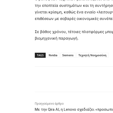
την εποπτεία συστημάτων και τη συντήρησ
γίνεται κρίσιμη, καθώς ένα ενιαίο «λειτου
επιθέσεων με σοβαρές οικονομικές συνέπει
Σε βάθος χρόνου, τέτοιες πλατφόρμες μπο
βιομηχανική παραγωγή.
TAGS
Nvidia
Siemens
Τεχνητή Νοημοσύνη
Κοινοποίηση
Προηγούμενο άρθρο
Με την Qira AI, η Lenovo σχεδιάζει «προσωπ