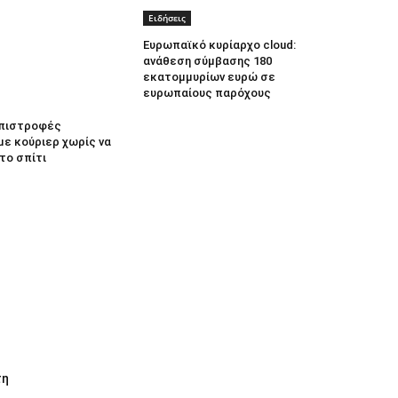
Ειδήσεις
Ευρωπαϊκό κυρίαρχο cloud:
ανάθεση σύμβασης 180
εκατομμυρίων ευρώ σε
ευρωπαίους παρόχους
 Επιστροφές
με κούριερ χωρίς να
το σπίτι
τη