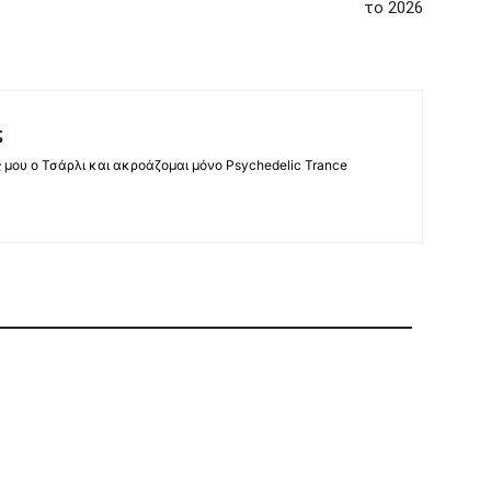
το 2026
ς
ς μου ο Τσάρλι και ακροάζομαι μόνο Psychedelic Trance