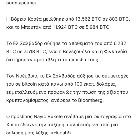
συσσωρεύσει.
Η Βόρεια Κορέα μειώθηκε από 13.562 BTC σε 803 BTC,
και το Μπουτάν από 11.924 BTC σε 5.984 BTC.
Το Ελ Σαλβαδόρ αύξησε τα αποθέματά του από 6.232
BTC σε 7.518 BTC, ενώ η Βενεζουέλα και η Φινλανδία
διατήρησαν αμετάβλητα τα επίπεδά τους.
Τον Νοέμβριο, το Ελ Σαλβαδόρ αύξησε τις συμμετοχές
του σε bitcoin κατά πάνω από 100 εκατ. δολάρια,
εκμεταλλευόμενο προφανώς την πτώση της αξίας του
κρυπτονομίσματος, ανέφερε το Bloomberg.
Ο πρόεδρος Nayib Bukele ανέβασε μια φωτογραφία στο
X που έδειχνε την αύξηση, συνοδευόμενη από μια
δήλωση μιας λέξης: «Hooah!».