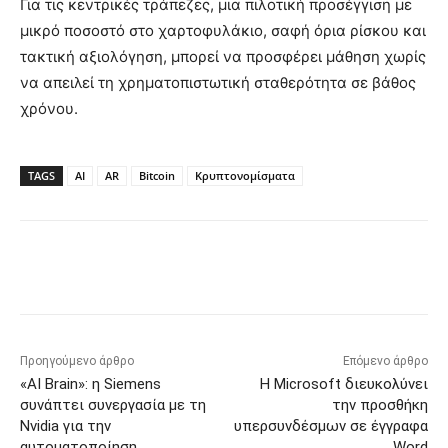
Για τις κεντρικές τράπεζες, μια πιλοτική προσέγγιση με
μικρό ποσοστό στο χαρτοφυλάκιο, σαφή όρια ρίσκου και
τακτική αξιολόγηση, μπορεί να προσφέρει μάθηση χωρίς
να απειλεί τη χρηματοπιστωτική σταθερότητα σε βάθος
χρόνου.
TAGS
AI
AR
Bitcoin
Κρυπτονομίσματα
Προηγούμενο άρθρο
Επόμενο άρθρο
«AI Brain»: η Siemens
Η Microsoft διευκολύνει
συνάπτει συνεργασία με τη
την προσθήκη
Nvidia για την
υπερσυνδέσμων σε έγγραφα
αυτοματοποίηση
Word