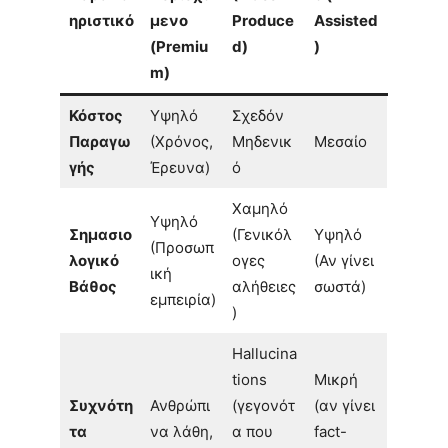
ηριστικό
μενο
Produce
Assisted
(Premiu
d)
)
m)
Κόστος
Υψηλό
Σχεδόν
Παραγω
(Χρόνος,
Μηδενικ
Μεσαίο
γής
Έρευνα)
ό
Χαμηλό
Υψηλό
Σημασιο
(Γενικόλ
Υψηλό
(Προσωπ
λογικό
ογες
(Αν γίνει
ική
Βάθος
αλήθειες
σωστά)
εμπειρία)
)
Hallucina
tions
Μικρή
Συχνότη
Ανθρώπι
(γεγονότ
(αν γίνει
τα
να λάθη,
α που
fact-