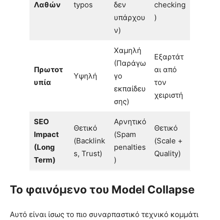
Λαθών
typos
δεν
checking
υπάρχου
)
ν)
Χαμηλή
Εξαρτάτ
(Παράγω
Πρωτοτ
αι από
Υψηλή
γο
υπία
τον
εκπαίδευ
χειριστή
σης)
SEO
Αρνητικό
Θετικό
Θετικό
Impact
(Spam
(Backlink
(Scale +
(Long
penalties
s, Trust)
Quality)
Term)
)
Το φαινόμενο του Model Collapse
Αυτό είναι ίσως το πιο συναρπαστικό τεχνικό κομμάτι