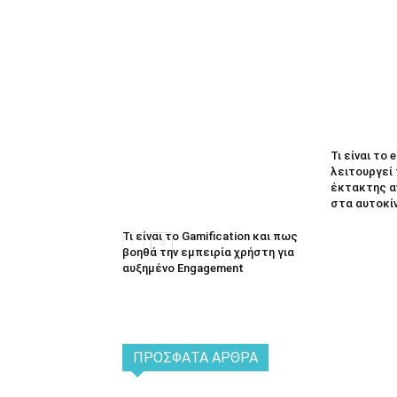
Τι είναι το 
λειτουργεί
έκτακτης α
στα αυτοκί
Τι είναι το Gamification και πως
βοηθά την εμπειρία χρήστη για
αυξημένο Engagement
ΠΡΌΣΦΑΤΑ ΆΡΘΡΑ