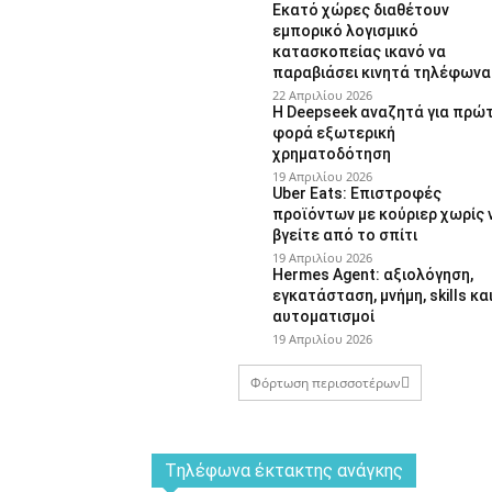
Εκατό χώρες διαθέτουν
εμπορικό λογισμικό
κατασκοπείας ικανό να
παραβιάσει κινητά τηλέφωνα
22 Απριλίου 2026
Η Deepseek αναζητά για πρώ
φορά εξωτερική
χρηματοδότηση
19 Απριλίου 2026
Uber Eats: Επιστροφές
προϊόντων με κούριερ χωρίς 
βγείτε από το σπίτι
19 Απριλίου 2026
Hermes Agent: αξιολόγηση,
εγκατάσταση, μνήμη, skills κα
αυτοματισμοί
19 Απριλίου 2026
Φόρτωση περισσοτέρων
Tηλέφωνα έκτακτης ανάγκης