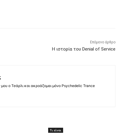
Επόμενο άρθρο
Η ιστορία του Denial of Service
ς
ς μου ο Τσάρλι και ακροάζομαι μόνο Psychedelic Trance
Τι είναι