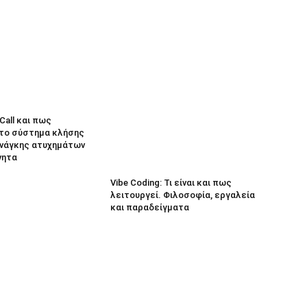
eCall και πως
 το σύστημα κλήσης
νάγκης ατυχημάτων
νητα
Vibe Coding: Τι είναι και πως
λειτουργεί. Φιλοσοφία, εργαλεία
και παραδείγματα