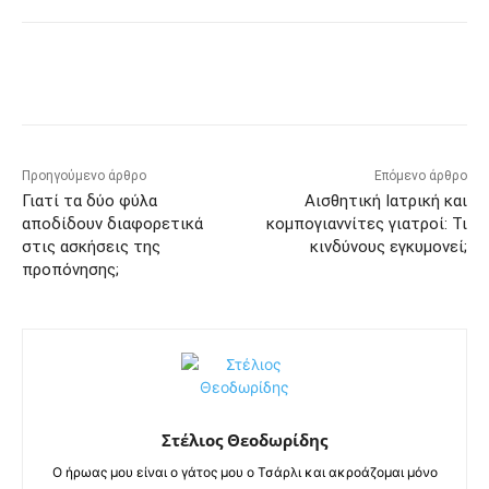
Προηγούμενο άρθρο
Επόμενο άρθρο
Γιατί τα δύο φύλα
Αισθητική Ιατρική και
αποδίδουν διαφορετικά
κομπογιαννίτες γιατροί: Τι
στις ασκήσεις της
κινδύνους εγκυμονεί;
προπόνησης;
Στέλιος Θεοδωρίδης
Ο ήρωας μου είναι ο γάτος μου ο Τσάρλι και ακροάζομαι μόνο