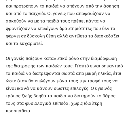
και προτρέπουν τα παιδιά να απέχουν από την άσκηση
και από το παιχνίδι. Οι γονείς που αποφασίζουν να
ασκηθούν να με τα παιδιά τους πρέπει πάντα να
φροντίζουν να επιλέγουν δραστηριότητες που δεν τα
φέρνει σε δύσκολη θέση αλλά αντίθετα τα διασκεδάζει
και τα ευχαριστεί.
Οι γονείς παίζουν καταλυτικό ρόλο στην διαμόρφωση
της διατροφής των παιδιών τους. Γι’αυτό είναι σημαντικό
τα παιδιά να διατρέφονται σωστά από μικρή ηλικία, έτσι
ώστε όταν θα επιλέγουν μόνα τους την τροφή τους να
είναι ικανά να κάνουν σωστές επιλογές. Ο υγιεινός
τρόπος ζωής βοηθά τα παιδιά να διατηρούν το βάρος
τους στα φυσιολογικά επίπεδα, χωρίς ιδιαίτερη
προσπάθεια.