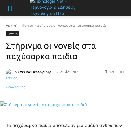
Αρχική
How to
Στήριγμα οι γονείς στα παχύσαρκα παιδιά
How to
Στήριγμα οι γονείς στα
παχύσαρκα παιδιά
By
Στέλιος Θεοδωρίδης
17 Ιουλίου 2019
369
0
Τα παχύσαρκα παιδιά αποτελούν μια ομάδα ανθρώπων