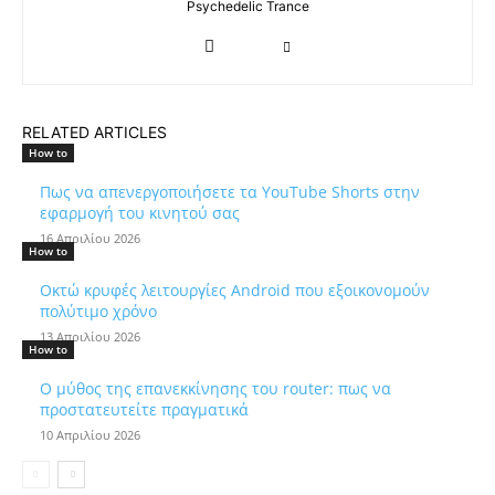
Psychedelic Trance
RELATED ARTICLES
How to
Πως να απενεργοποιήσετε τα YouTube Shorts στην
εφαρμογή του κινητού σας
16 Απριλίου 2026
How to
Οκτώ κρυφές λειτουργίες Android που εξοικονομούν
πολύτιμο χρόνο
13 Απριλίου 2026
How to
Ο μύθος της επανεκκίνησης του router: πως να
προστατευτείτε πραγματικά
10 Απριλίου 2026