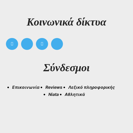
Kοινωνικά δίκτυα
Σύνδεσμοι
Επικοινωνία
Reviews
Λεξικό πληροφορικής
Niata
Αθλητικά