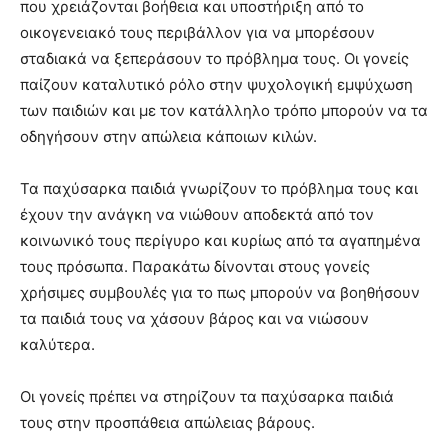
που χρειάζονται βοήθεια και υποστήριξη από το
οικογενειακό τους περιβάλλον για να μπορέσουν
σταδιακά να ξεπεράσουν το πρόβλημα τους. Οι γονείς
παίζουν καταλυτικό ρόλο στην ψυχολογική εμψύχωση
των παιδιών και με τον κατάλληλο τρόπο μπορούν να τα
οδηγήσουν στην απώλεια κάποιων κιλών.
Τα παχύσαρκα παιδιά γνωρίζουν το πρόβλημα τους και
έχουν την ανάγκη να νιώθουν αποδεκτά από τον
κοινωνικό τους περίγυρο και κυρίως από τα αγαπημένα
τους πρόσωπα. Παρακάτω δίνονται στους γονείς
χρήσιμες συμβουλές για το πως μπορούν να βοηθήσουν
τα παιδιά τους να χάσουν βάρος και να νιώσουν
καλύτερα.
Οι γονείς πρέπει να στηρίζουν τα παχύσαρκα παιδιά
τους στην προσπάθεια απώλειας βάρους.