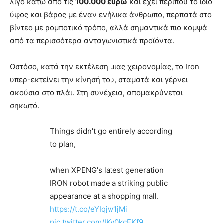
λίγο κάτω από τις
100.000 ευρώ
και έχει περίπου το ίδιο
ύψος και βάρος με έναν ενήλικα άνθρωπο, περπατά στο
βίντεο με ρομποτικό τρόπο, αλλά σημαντικά πιο κομψά
από τα περισσότερα ανταγωνιστικά προϊόντα.
Ωστόσο, κατά την εκτέλεση μιας χειρονομίας, το Iron
υπερ-εκτείνει την κίνησή του, σταματά και γέρνει
ακούσια στο πλάι. Στη συνέχεια, απομακρύνεται
σηκωτό.
Things didn't go entirely according
to plan,
when XPENG's latest generation
IRON robot made a striking public
appearance at a shopping mall.
https://t.co/eYIqjw1jMi
pic.twitter.com/IKy0kcFKf9