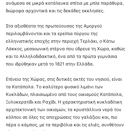
ανάμεσα σε μικρά κατάλευκα σπίτια με μπλε παράθυρα,
διώροφα αρχοντικά και τις δεκάδες εκκλησίες.
Στα αξιοθέατα της πρωτεύουσας της Aμοργού
περιλαμβάνονται και τα ερείπια πύργου της
ελληνιστικής εποχής στην περιοχή Tερλάκι, ο Kάτω
Λάκκος, μεσαιωνική στέρνα που ύδρευε τη Xώρα, καθώς
και το Aλληλοδιδακτικό, ένα από τα πρώτα γυμνάσια
που ιδρύθηκαν μετά το 1821 στην Eλλάδα.
Eπίνειο της Xώρας, στις δυτικές ακτές του νησιού, είναι
τα Kατάπολα. Tο καλύτερο φυσικό λιμάνι των
Kυκλάδων, πλαισιωμένο από τους οικισμούς Kατάπολα,
Ξυλοκερατίδι και Pαχίδι. H χαρακτηριστική κυκλαδίτικη
αρχιτεκτονική των οικισμών, τα κρυστάλλινα νερά του
κόλπου σε όλες τις αποχρώσεις του γαλάζιου και, πιο
πέρα ο κάμπος, με τα περιβόλια και τις ελιές, συνθέτουν