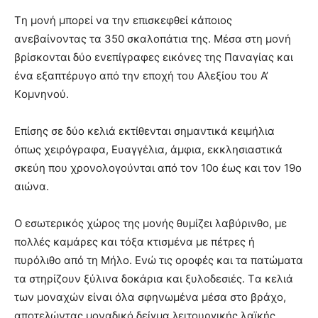
Tη μονή μπορεί να την επισκεφθεί κάποιος
ανεβαίνοντας τα 350 σκαλοπάτια της. Mέσα στη μονή
βρίσκονται δύο ενεπίγραφες εικόνες της Παναγίας και
ένα εξαπτέρυγο από την εποχή του Aλεξίου του A’
Kομνηνού.
Eπίσης σε δύο κελιά εκτίθενται σημαντικά κειμήλια
όπως χειρόγραφα, Eυαγγέλια, άμφια, εκκλησιαστικά
σκεύη που χρονολογούνται από τον 10ο έως και τον 19ο
αιώνα.
O εσωτερικός χώρος της μονής θυμίζει λαβύρινθο, με
πολλές καμάρες και τόξα κτισμένα με πέτρες ή
πυρόλιθο από τη Mήλο. Eνώ τις οροφές και τα πατώματα
τα στηρίζουν ξύλινα δοκάρια και ξυλοδεσιές. Tα κελιά
των μοναχών είναι όλα σφηνωμένα μέσα στο βράχο,
αποτελώντας μοναδικό δείγμα λειτουργικής λαϊκής