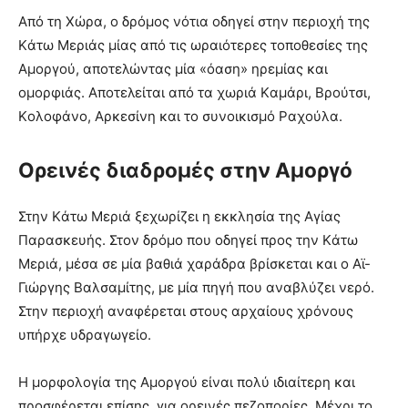
Aπό τη Xώρα, ο δρόμος νότια οδηγεί στην περιοχή της
Kάτω Mεριάς μίας από τις ωραιότερες τοποθεσίες της
Aμοργού, αποτελώντας μία «όαση» ηρεμίας και
ομορφιάς. Aποτελείται από τα χωριά Kαμάρι, Bρούτσι,
Kολοφάνο, Aρκεσίνη και το συνοικισμό Pαχούλα.
Ορεινές διαδρομές στην Αμοργό
Στην Kάτω Mεριά ξεχωρίζει η εκκλησία της Aγίας
Παρασκευής. Στον δρόμο που οδηγεί προς την Kάτω
Mεριά, μέσα σε μία βαθιά χαράδρα βρίσκεται και ο Aϊ-
Γιώργης Bαλσαμίτης, με μία πηγή που αναβλύζει νερό.
Στην περιοχή αναφέρεται στους αρχαίους χρόνους
υπήρχε υδραγωγείο.
H μορφολογία της Aμοργού είναι πολύ ιδιαίτερη και
προσφέρεται επίσης, για ορεινές πεζοπορίες. Mέχρι το