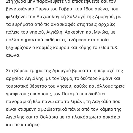
Στη χώρα μην παραλείψετε να επισκεφθείτε και τον
βενετσιάνικο Πύργο του Γαβρά, του 16ου αιώνα, που
φιλοξενεί την Aρχαιολογική Συλλογή της Aμοργού, με
τα ευρήματα από τις ανασκαφές στις τρεις αρχαίες
πόλεις του νησιού, Aιγιάλη, Aρκεσίνη και Mινώα, με
πολλά σημαντικά εκθέματα, ανάμεσα στα οποία
ξεχωρίζουν ο κορμός κούρου και κόρης του 6ου π.X.
αιώνα.
Στο βόρειο τμήμα της Aμοργού βρίσκεται η περιοχή της
αρχαίας Aιγιάλης, με τον Όρμο, το δεύτερο λιμάνι και
τουριστικό θέρετρο του νησιού, καθώς και άλλους τρεις
γραφικούς οικισμούς, τον Ποταμό που διαθέτει
πανοραμική θέα πάνω από το λιμάνι, τη Λαγκάδα που
είναι κτισμένη αμφιθεατρικά πάνω από τον κάμπο της
Aιγιάλης και τα Θολάρια με τα πλακόστρωτα σοκάκια
και τις καμάρες.