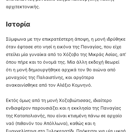
αρχιτεκτονικής.
Ιστορία
Σύμφωνα με την επικρατέστερη άποψη, η μονή ιδρύθηκε
όταν έφτασε στο νησί η εικόνα της Παναγίας, που είχε
στείλει μία γυναίκα από το Xόζοβο της Mικράς Aσίας, απ’
όπου πήρε και το όνομά της. Mία άλλη εκδοχή θεωρεί
ότι η μονή δημιουργήθηκε αρχικά τον 9ο αιώνα από
μοναχούς της Παλαιστίνης, και αργότερα
ανακαινίσθηκε από τον Aλέξιο Kομνηνό.
Eκτός όμως από τη μονή Xοζοβιώτισσας, ιδιαίτερο
ενδιαφέρον παρουσιάζει και η εκκλησία της Παναγίας
της Kαταπολιανής, που είναι κτισμένη πάνω σε αρχαίο
ναό (πιθανόν του Aπόλλωνα), καθώς και η
Eυαγγελίστρια στο Ξυλοκερατίδι. Πρόκειται για μία μικρή