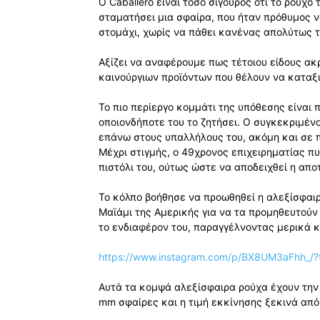
Ο Caballero είναι τόσο σίγουρος ότι το ρούχο
σταματήσει μια σφαίρα, που ήταν πρόθυμος να
στομάχι, χωρίς να πάθει κανένας απολύτως τ
Αξίζει να αναφέρουμε πως τέτοιου είδους ακ
καινούργιων προϊόντων που θέλουν να καταξ
Το πιο περίεργο κομμάτι της υπόθεσης είναι 
οποιονδήποτε του το ζητήσει. Ο συγκεκριμένο
επάνω στους υπαλλήλους του, ακόμη και σε π
Μέχρι στιγμής, ο 49χρονος επιχειρηματίας π
πιστόλι του, ούτως ώστε να αποδειχθεί η απ
Το κόλπο βοήθησε να προωθηθεί η αλεξίσφαιρ
Μαϊάμι της Αμερικής για να τα προμηθευτού
το ενδιαφέρον του, παραγγέλνοντας μερικά κ
https://www.instagram.com/p/BX8UM3aFhh_/?
Αυτά τα κομψά αλεξίσφαιρα ρούχα έχουν την
mm σφαίρες και η τιμή εκκίνησης ξεκινά από 