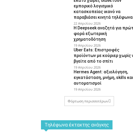
Εκατό χώρες διαθέτουν
εμπορικό λογισμικό
κατασκοπείας ικανό να
παραβιάσει κινητά τηλέφωνα
22 Απριλίου 2026
Η Deepseek αναζητά για πρώ
φορά εξωτερική
χρηματοδότηση
19 Απριλίου 2026
Uber Eats: Επιστροφές
προϊόντων με κούριερ χωρίς 
βγείτε από το σπίτι
19 Απριλίου 2026
Hermes Agent: αξιολόγηση,
εγκατάσταση, μνήμη, skills κα
αυτοματισμοί
19 Απριλίου 2026
Φόρτωση περισσοτέρων
Tηλέφωνα έκτακτης ανάγκης