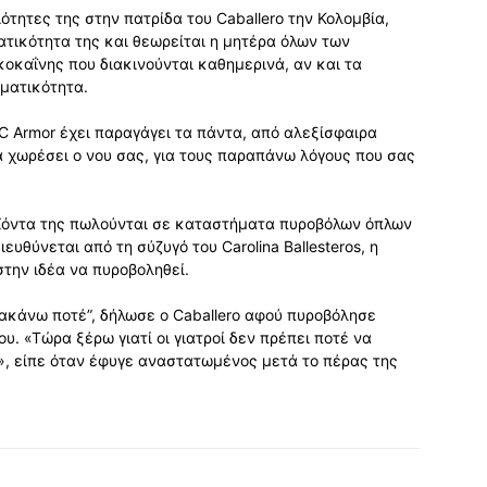
ότητες της στην πατρίδα του Caballero την Κολομβία,
ατικότητα της και θεωρείται η μητέρα όλων των
οκαΐνης που διακινούνται καθημερινά, αν και τα
ηματικότητα.
C Armor έχει παραγάγει τα πάντα, από αλεξίσφαιρα
 να χωρέσει ο νου σας, για τους παραπάνω λόγους που σας
οϊόντα της πωλούνται σε καταστήματα πυροβόλων όπλων
ευθύνεται από τη σύζυγό του Carolina Ballesteros, η
στην ιδέα να πυροβοληθεί.
νακάνω ποτέ”, δήλωσε ο Caballero αφού πυροβόλησε
υ. «Τώρα ξέρω γιατί οι γιατροί δεν πρέπει ποτέ να
ς», είπε όταν έφυγε αναστατωμένος μετά το πέρας της