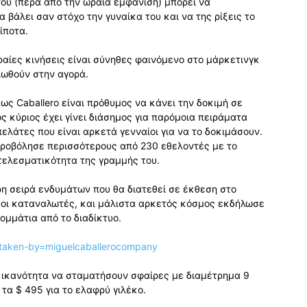
 του (πέρα από την ωραία εμφάνιση) μπορεί να
 βάλει σαν στόχο την γυναίκα του και να της ρίξεις το
ίποτα.
ραίες κινήσεις είναι σύνηθες φαινόμενο στο μάρκετινγκ
ιωθούν στην αγορά.
πως Caballero είναι πρόθυμος να κάνει την δοκιμή σε
ς κύριος έχει γίνει διάσημος για παρόμοια πειράματα
ελάτες που είναι αρκετά γενναίοι για να το δοκιμάσουν.
υροβόλησε περισσότερους από 230 εθελοντές με το
οτελεσματικότητα της γραμμής του.
η σειρά ενδυμάτων που θα διατεθεί σε έκθεση στο
ν οι καταναλωτές, και μάλιστα αρκετός κόσμος εκδήλωσε
ομμάτια από το διαδίκτυο.
taken-by=miguelcaballerocompany
 ικανότητα να σταματήσουν σφαίρες με διαμέτρημα 9
τα $ 495 για το ελαφρύ γιλέκο.