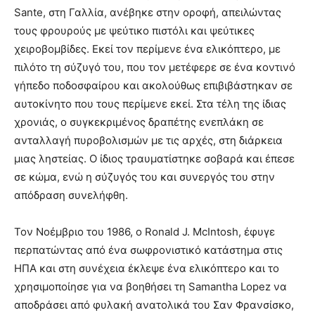
Sante, στη Γαλλία, ανέβηκε στην οροφή, απειλώντας
τους φρουρούς με ψεύτικο πιστόλι και ψεύτικες
χειροβομβίδες. Εκεί τον περίμενε ένα ελικόπτερο, με
πιλότο τη σύζυγό του, που τον μετέφερε σε ένα κοντινό
γήπεδο ποδοσφαίρου και ακολούθως επιβιβάστηκαν σε
αυτοκίνητο που τους περίμενε εκεί. Στα τέλη της ίδιας
χρονιάς, ο συγκεκριμένος δραπέτης ενεπλάκη σε
ανταλλαγή πυροβολισμών με τις αρχές, στη διάρκεια
μιας ληστείας. Ο ίδιος τραυματίστηκε σοβαρά και έπεσε
σε κώμα, ενώ η σύζυγός του και συνεργός του στην
απόδραση συνελήφθη.
Τον Νοέμβριο του 1986, ο Ronald J. McIntosh, έφυγε
περπατώντας από ένα σωφρονιστικό κατάστημα στις
ΗΠΑ και στη συνέχεια έκλεψε ένα ελικόπτερο και το
χρησιμοποίησε για να βοηθήσει τη Samantha Lopez να
αποδράσει από φυλακή ανατολικά του Σαν Φρανσίσκο,