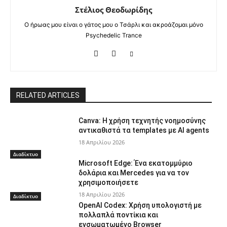
Στέλιος Θεοδωρίδης
Ο ήρωας μου είναι ο γάτος μου ο Τσάρλι και ακροάζομαι μόνο
Psychedelic Trance
RELATED ARTICLES
Canva: Η χρήση τεχνητής νοημοσύνης
αντικαθιστά τα templates με AI agents
18 Απριλίου 2026
Διαδίκτυο
Microsoft Edge: Ένα εκατομμύριο
δολάρια και Mercedes για να τον
χρησιμοποιήσετε
18 Απριλίου 2026
Διαδίκτυο
OpenAI Codex: Χρήση υπολογιστή με
πολλαπλά ποντίκια και
ενσωματωμένο Browser