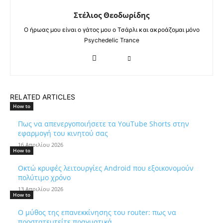
Στέλιος Θεοδωρίδης
Ο ήρωας μου είναι ο γάτος μου ο Τσάρλι και ακροάζομαι μόνο
Psychedelic Trance
RELATED ARTICLES
How to
Πως να απενεργοποιήσετε τα YouTube Shorts στην
εφαρμογή του κινητού σας
16 Απριλίου 2026
How to
Οκτώ κρυφές λειτουργίες Android που εξοικονομούν
πολύτιμο χρόνο
13 Απριλίου 2026
How to
Ο μύθος της επανεκκίνησης του router: πως να
προστατευτείτε πραγματικά