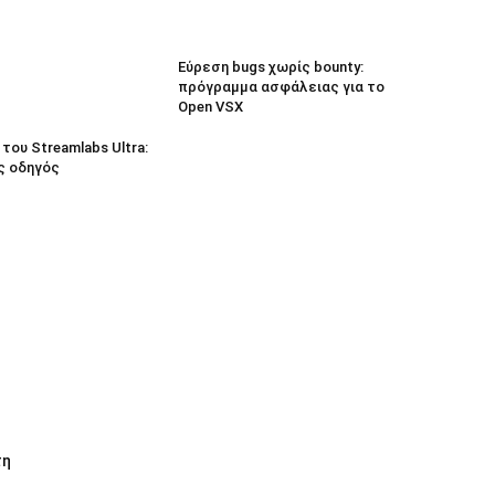
Εύρεση bugs χωρίς bounty:
πρόγραμμα ασφάλειας για το
Open VSX
του Streamlabs Ultra:
ς οδηγός
τη