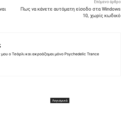
Επόμενο άρθρο
ναι
Πως να κάνετε αυτόματη είσοδο στα Windows
10, χωρίς κωδικό
ς
ς μου ο Τσάρλι και ακροάζομαι μόνο Psychedelic Trance
Λογισμικά