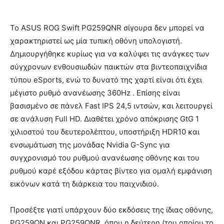
Το ASUS ROG Swift PG259QNR σίγουρα δεν μπορεί να
χαρακτηριστεί ως μία τυπική οθόνη υπολογιστή.
Δημιουργήθηκε κυρίως για να καλύψει τις ανάγκες των
σύγχρονων ενθουσιωδών παικτών στα βιντεοπαιχνίδια
τύπου eSports, ενώ το δυνατό της χαρτί είναι ότι έχει
μέγιστο ρυθμό ανανέωσης 360Hz . Επίσης είναι
βασισμένο σε πάνελ Fast IPS 24,5 ιντσών, και λειτουργεί
σε ανάλυση Full HD. Διαθέτει χρόνο απόκρισης GtG 1
χιλιοστού του δευτερολέπτου, υποστήριξη HDR10 και
ενσωμάτωση της μονάδας Nvidia G-Sync για
συγχρονισμό του ρυθμού ανανέωσης οθόνης και του
ρυθμού καρέ εξόδου κάρτας βίντεο για ομαλή εμφάνιση
εικόνων κατά τη διάρκεια του παιχνιδιού.
Προσέξτε γιατί υπάρχουν δύο εκδόσεις της ίδιας οθόνης,
PG259QN και PG259QNR, όπου η δεύτερη (του οποίου το