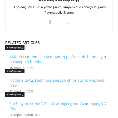
Ο ήρωας μου είναι ο γάτος μου ο Τσάρλι και ακροάζομαι μόνο
Psychedelic Trance
RELATED ARTICLES
Υπολογιστές
ASRock Hudimm – Η νέα μνήμη με ένα subchannel για
οικονομικά builds
18 Απριλίου 2026
Υπολογιστές
Η Apple αντιμέτωπη με έλλειψη chips για το Macbook
Neo
12 Απριλίου 2026
Υπολογιστές
Επεξεργαστές AMD Zen 6: Διαρροές για 24 πυρήνες & 7
GHz
22 Φεβρουαρίου 2026