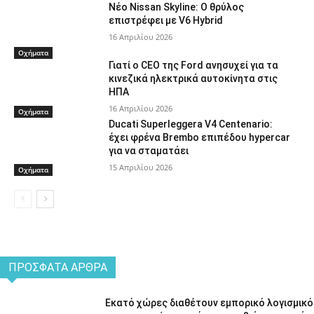
Νέο Nissan Skyline: Ο θρύλος
επιστρέφει με V6 Hybrid
16 Απριλίου 2026
Οχήματα
Γιατί ο CEO της Ford ανησυχεί για τα
κινεζικά ηλεκτρικά αυτοκίνητα στις
ΗΠΑ
16 Απριλίου 2026
Οχήματα
Ducati Superleggera V4 Centenario:
έχει φρένα Brembo επιπέδου hypercar
για να σταματάει
15 Απριλίου 2026
Οχήματα
ΠΡΌΣΦΑΤΑ ΆΡΘΡΑ
Εκατό χώρες διαθέτουν εμπορικό λογισμικό