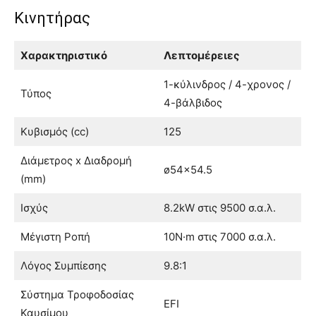
Κινητήρας
Χαρακτηριστικό
Λεπτομέρειες
1-κύλινδρος / 4-χρονος /
Τύπος
4-βάλβιδος
Κυβισμός (cc)
125
Διάμετρος x Διαδρομή
ø54×54.5
(mm)
Ισχύς
8.2kW στις 9500 σ.α.λ.
Μέγιστη Ροπή
10N·m στις 7000 σ.α.λ.
Λόγος Συμπίεσης
9.8:1
Σύστημα Τροφοδοσίας
EFI
Καυσίμου