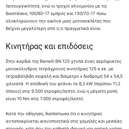
λειτουργικότητα, ενώ οι τροχοί αλουμινίου με τις
διαστάσεις 100/80-17 εμπρός και 130/70-17 πίσω
ολοκληρώνουν την εικόνα μιας μοτοσυκλέτας που
δείχνει μεγαλύτερη από ό,τι πραγματικά είναι.
Κινητήρας και επιδόσεις
Στην καρδιά της Benelli BN 125 χτυπά ένας αερόψυκτος
μονοκύλινδρος τετράχρονος κινητήρας 125 κ.εκ. με
τετραβάλβιδη κεφαλή και διάμετρο x διαδρομή 54 x 54,5
χιλιοστά. Η απόδοσή του φτάνει τα 8,2 kW (περίπου 11,2
ίππους) στις 9.500 στροφές/λεπτό, ενώ η μέγιστη ροπή
είναι 10 Nm στις 7.000 στροφές/λεπτό.
Κατά την οδήγηση, διαπίστωσα ότι ο κινητήρας
ανταποκρίνεται ικανοποιητικά στις χαμηλές και μεσαίες
στροφές, κάτι που τον καθιστά ιδανικό για αστική χρήση.