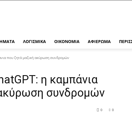
ΉΜΑΤΑ
ΛΟΓΙΣΜΙΚΆ
ΟΙΚΟΝΟΜΊΑ
ΑΦΙΈΡΩΜΑ
ΠΕΡΙΣ
άνια που ζητά μαζική ακύρωση συνδρομών
hatGPT: η καμπάνια
 ακύρωση συνδρομών
0
0