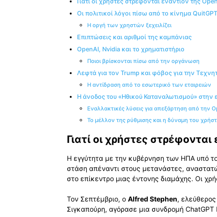
Γιατί οι χρήστες στρέφονται εναντίον της Ope
Οι πολιτικοί λόγοι πίσω από το κίνημα QuitGP
Η οργή των χρηστών ξεχειλίζει
Επιπτώσεις και αριθμοί της καμπάνιας
OpenAI, Nvidia και το χρηματιστήριο
Ποιοι βρίσκονται πίσω από την οργάνωση
Λεφτά για τον Trump και φόβος για την Τεχν
Η αντίδραση από το εσωτερικό των εταιρειών
Η άνοδος του «Ηθικού Καταναλωτισμού» στην ε
Εναλλακτικές λύσεις για απεξάρτηση από την O
Το μέλλον της ρύθμισης και η δύναμη του χρήσ
Γιατί οι χρήστες στρέφονται
Η εγγύτητα με την κυβέρνηση των ΗΠΑ υπό τ
στάση απέναντι στους μετανάστες, αναστατώ
στο επίκεντρο μιας έντονης διαμάχης. Οι χρή
Τον Σεπτέμβριο, ο
Alfred Stephen
, ελεύθερος
Σιγκαπούρη, αγόρασε μια συνδρομή ChatGPT P