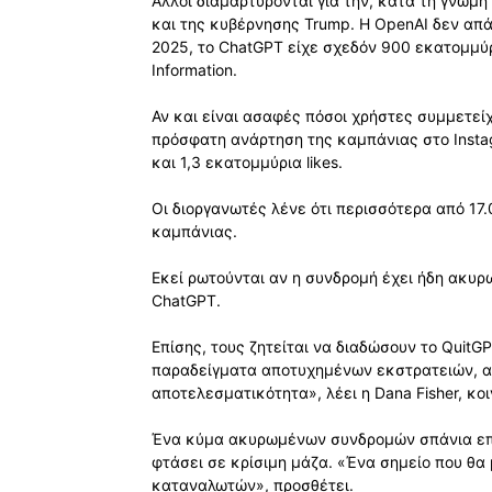
Άλλοι διαμαρτύρονται για την, κατά τη γνώμη
και της κυβέρνησης Trump. Η OpenAI δεν απά
2025, το ChatGPT είχε σχεδόν 900 εκατομμύ
Information.
Αν και είναι ασαφές πόσοι χρήστες συμμετεί
πρόσφατη ανάρτηση της καμπάνιας στο Insta
και 1,3 εκατομμύρια likes.
Οι διοργανωτές λένε ότι περισσότερα από 17
καμπάνιας.
Εκεί ρωτούνται αν η συνδρομή έχει ήδη ακυρ
ChatGPT.
Επίσης, τους ζητείται να διαδώσουν το Quit
παραδείγματα αποτυχημένων εκστρατειών, α
αποτελεσματικότητα», λέει η Dana Fisher, κο
Ένα κύμα ακυρωμένων συνδρομών σπάνια επηρ
φτάσει σε κρίσιμη μάζα. «Ένα σημείο που θα
καταναλωτών», προσθέτει.