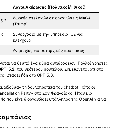
Λόγοι Ακύρωσης (Πολιτικοί/Ηθικοί)
Δωρεές στελεχών σε οργανώσεις MAGA
5.2
(Trump)
ις
Συνεργασία με την υπηρεσία ICE για
ελέγχους
Ανησυχίες για αυταρχικές πρακτικές
εται να ξεσπά ένα κύμα αντιδράσεων. Πολλοί χρήστες
GPT-5.2
, του νεότερου μοντέλου. Σημειώνεται ότι στο
ει φτάσει ήδη στο GPT-5.3.
μωδούσαν τη δουλοπρέπεια του chatbot. Κάποιοι
ncellation Party» στο Σαν Φρανσίσκο. Ήταν μια
4o που είχε διοργανώσει υπάλληλος της OpenAI για να
 καμπάνιας