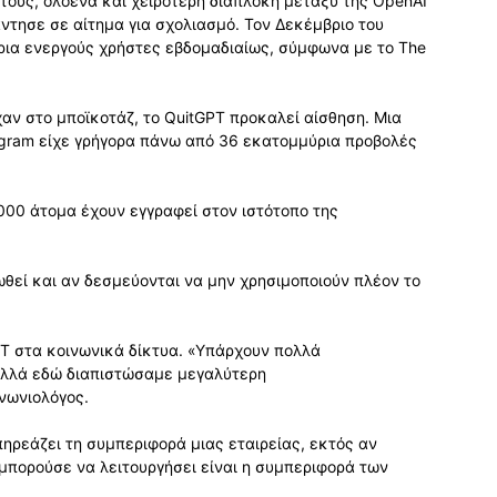
 τους, ολοένα και χειρότερη διαπλοκή μεταξύ της OpenAI
ντησε σε αίτημα για σχολιασμό. Τον Δεκέμβριο του
ρια ενεργούς χρήστες εβδομαδιαίως, σύμφωνα με το The
χαν στο μποϊκοτάζ, το QuitGPT προκαλεί αίσθηση. Μια
gram είχε γρήγορα πάνω από 36 εκατομμύρια προβολές
.000 άτομα έχουν εγγραφεί στον ιστότοπο της
ωθεί και αν δεσμεύονται να μην χρησιμοποιούν πλέον το
GPT στα κοινωνικά δίκτυα. «Υπάρχουν πολλά
λλά εδώ διαπιστώσαμε μεγαλύτερη
ινωνιολόγος.
εάζει τη συμπεριφορά μιας εταιρείας, εκτός αν
 μπορούσε να λειτουργήσει είναι η συμπεριφορά των