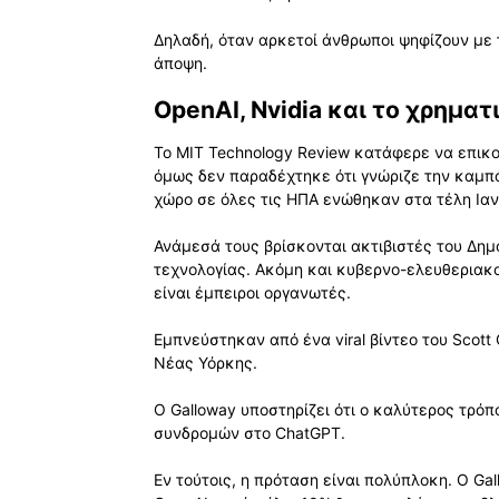
Δηλαδή, όταν αρκετοί άνθρωποι ψηφίζουν με 
άποψη.
OpenAI, Nvidia και το χρηματ
Το MIT Technology Review κατάφερε να επικο
όμως δεν παραδέχτηκε ότι γνώριζε την καμπά
χώρο σε όλες τις ΗΠΑ ενώθηκαν στα τέλη Ιαν
Ανάμεσά τους βρίσκονται ακτιβιστές του Δημο
τεχνολογίας. Ακόμη και κυβερνο-ελευθεριακο
είναι έμπειροι οργανωτές.
Εμπνεύστηκαν από ένα viral βίντεο του Scott
Νέας Υόρκης.
Ο Galloway υποστηρίζει ότι ο καλύτερος τρόπ
συνδρομών στο ChatGPT.
Εν τούτοις, η πρόταση είναι πολύπλοκη. Ο Ga