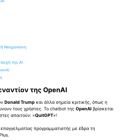
nAI
T
ητή Νοημοσύνη
ποχή της AI
penAI
τη
 εναντίον της OpenAI
ον
Donald Trump
και άλλα σημεία κριτικής, όπως η
νουν τους χρήστες. Το chatbot της
OpenAI
βρίσκεται
στες απαιτούν: «
QuitGPT
»!
 επαγγελματίας προγραμματιστής με έδρα τη
lus.