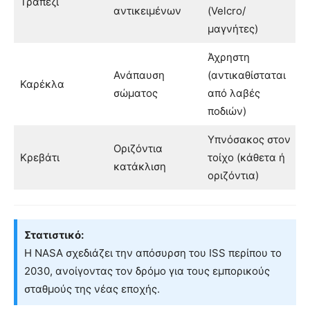
Τραπέζι
αντικειμένων
(Velcro/
μαγνήτες)
Άχρηστη
Ανάπαυση
(αντικαθίσταται
Καρέκλα
σώματος
από λαβές
ποδιών)
Υπνόσακος στον
Οριζόντια
Κρεβάτι
τοίχο (κάθετα ή
κατάκλιση
οριζόντια)
Στατιστικό:
Η NASA σχεδιάζει την απόσυρση του ISS περίπου το
2030, ανοίγοντας τον δρόμο για τους εμπορικούς
σταθμούς της νέας εποχής.