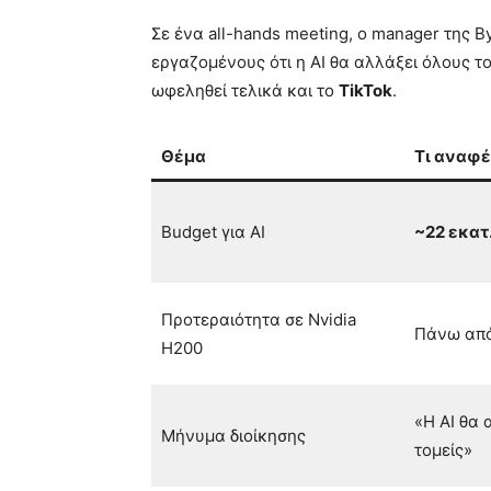
Σε ένα all-hands meeting, ο manager της 
εργαζομένους ότι η AI θα αλλάξει όλους το
ωφεληθεί τελικά και το
TikTok
.
Θέμα
Τι αναφέ
Budget για AI
~22 εκατ
Προτεραιότητα σε Nvidia
Πάνω από
H200
«Η AI θα 
Μήνυμα διοίκησης
τομείς»