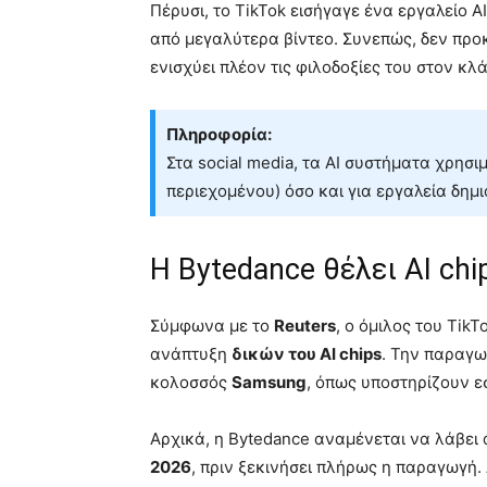
Πέρυσι, το TikTok εισήγαγε ένα εργαλείο A
από μεγαλύτερα βίντεο. Συνεπώς, δεν προκ
ενισχύει πλέον τις φιλοδοξίες του στον κλά
Πληροφορία:
Στα social media, τα AI συστήματα χρησι
περιεχομένου) όσο και για εργαλεία δημ
Η Bytedance θέλει AI ch
Σύμφωνα με το
Reuters
, ο όμιλος του TikT
ανάπτυξη
δικών του AI chips
. Την παραγω
κολοσσός
Samsung
, όπως υποστηρίζουν ε
Αρχικά, η Bytedance αναμένεται να λάβει
2026
, πριν ξεκινήσει πλήρως η παραγωγή