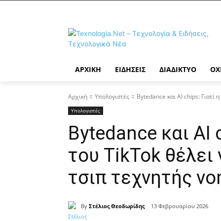
ΑΡΧΙΚΉ
ΕΙΔΉΣΕΙΣ
ΔΙΑΔΊΚΤΥΟ
ΟΧ
Αρχική
Υπολογιστές
Bytedance και AI chips: Γιατί η
Υπολογιστές
Bytedance και AI 
του TikTok θέλει 
τσιπ τεχνητής ν
By
Στέλιος Θεοδωρίδης
13 Φεβρουαρίου 2026