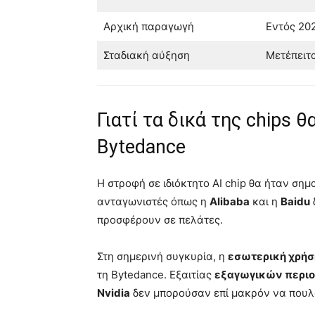
Αρχική παραγωγή
Εντός 20
Σταδιακή αύξηση
Μετέπειτ
Γιατί τα δικά της chips θ
Bytedance
Η στροφή σε ιδιόκτητο AI chip θα ήταν σημ
ανταγωνιστές όπως η
Alibaba
και η
Baidu
προσφέρουν σε πελάτες.
Στη σημερινή συγκυρία, η
εσωτερική χρήσ
τη Bytedance. Εξαιτίας
εξαγωγικών περι
Nvidia
δεν μπορούσαν επί μακρόν να πουλο