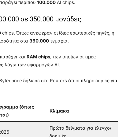
 παράγει περίπου
100.000
AI chips.
0.000 σε 350.000 μονάδες
 chips. Όπως ανέφεραν οι ίδιες εσωτερικές πηγές, η
 ποσότητα στα
350.000
τεμάχια.
 παρέχει και
RAM chips
, των οποίων οι τιμές
ες λόγω των εφαρμογών AI.
Bytedance δήλωσε στο Reuters ότι οι πληροφορίες για
άγραμμα (όπως
Κλίμακα
ται)
Πρώτα δείγματα για έλεγχο/
2026
δοκιμές