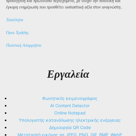
προσέγγιση και πρωτότυπο περιεχόμενο, με στόχο την ποιοτική και
έγκυρη ενημέρωση που προσθέτει ουσιαστική αξία στον αναγνώστη..
Ταυτότητα
Όροι Χρήσης
Πολιτική Απορρήτου
Εργαλεία
Φωνητικός κειμενογράφος
AI Content Detector
Online Notepad
Υπολογιστής κατανάλωσης ηλεκτρικής ενέργειας
Δημιουργία QR Code
Μετατροπή εικόνας σε JPEG, PNG, GIF, BMP, WebP