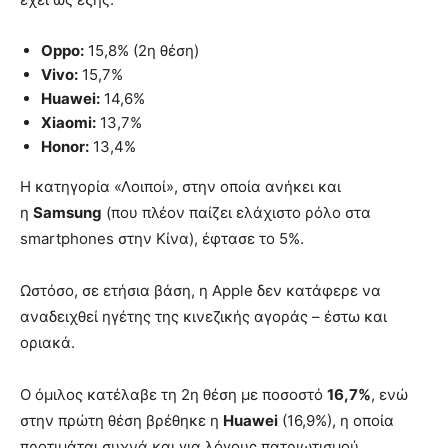
Oppo:
15,8% (2η θέση)
Vivo:
15,7%
Huawei:
14,6%
Xiaomi:
13,7%
Honor:
13,4%
Η κατηγορία «Λοιποί», στην οποία ανήκει και
η
Samsung
(που πλέον παίζει ελάχιστο ρόλο στα
smartphones στην Κίνα), έφτασε το 5%.
Ωστόσο, σε ετήσια βάση, η Apple δεν κατάφερε να
αναδειχθεί ηγέτης της κινεζικής αγοράς – έστω και
οριακά.
Ο όμιλος κατέλαβε τη 2η θέση με ποσοστό
16,7%
, ενώ
στην πρώτη θέση βρέθηκε η
Huawei
(16,9%), η οποία
προτιμάται συχνά και για λόγους πατριωτισμού.