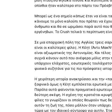
μισή ντουζίνα θηλυκά πίνανε και καπνίζανε 
οπίσθια ήταν καλύτερα στο πάρτυ του Πρέσ
Μπορεί ως ένα σημείο κάπως έτσι να είναι τ
κάνουμε το μόνο καλούπι που πρέπει να έχουν
άνθρωπο και θα σε ωριμάσει παρά αυτό που θ
εργένηδων. Το Crush τελικά τι περίπτωση είνα
Σε μια επαρχιακή πόλη της Αγγλίας τρεις σα
είναι οι καλύτερες φίλες. Η Κέητ (Άντυ ΜακΝ
είναι αξιωματικός της Αστυνομίας. Και τέλος
συχνά κάνουν αυτό που ανέφερα μόλις στην 
υπάρχουν ελάχιστες, εσωτερικές τουλάχιστον
φυσικά συζητάνε για τις πιο πρόσφατες ιστορ
Η χειρότερη ιστορία ανακηρύσσει και την «π
ξαφνικά όμως η Κέητ εμπλέκεται ερωτικά με 
Παρόλα αυτά φαίνονται πραγματικά ερωτευμέ
δεύτερη σκέψη. Η σχέση της κρατιέται κρυφή
φίλες το γνωρίζουν οι οποίες θεωρούν πως δε
αυτόν τη ζωή της, πόσο μάλλον όταν υπάρχει
τώρα ως τον ιδανικό σύντροφο για αυτήν. Έτσ