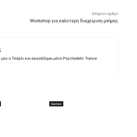
Επόμενο άρθρο
Workshop για καλύτερη διαχείριση μνήμης
ς
ς μου ο Τσάρλι και ακροάζομαι μόνο Psychedelic Trance
Games