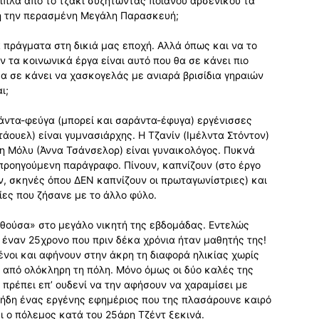
δίπλα από το τζάκι συζητώντας ποιανού αρσενικού τα
βη την περασμένη Μεγάλη Παρασκευή;
α πράγματα στη δικιά μας εποχή. Αλλά όπως και να το
 τα κοινωνικά έργα είναι αυτό που θα σε κάνει πιο
α σε κάνει να χασκογελάς με ανιαρά βρισίδια γηραιών
ι;
ράντα-φεύγα (μπορεί και σαράντα-έφυγα) εργένισσες
τάουελ) είναι γυμνασιάρχης. Η Τζανίν (Ιμέλντα Στόντον)
 η Μόλυ (Άννα Τσάνσελορ) είναι γυναικολόγος. Πυκνά
προηγούμενη παράγραφο. Πίνουν, καπνίζουν (στο έργο
, σκηνές όπου ΔΕΝ καπνίζουν οι πρωταγωνίστριες) και
ίες που ζήσανε με το άλλο φύλο.
αθούσα» στο μεγάλο νικητή της εβδομάδας. Εντελώς
έναν 25χρονο που πριν δέκα χρόνια ήταν μαθητής της!
νοι και αφήνουν στην άκρη τη διαφορά ηλικίας χωρίς
 από ολόκληρη τη πόλη. Μόνο όμως οι δύο καλές της
 πρέπει επ’ ουδενί να την αφήσουν να χαραμίσει με
 ήδη ένας εργένης εφημέριος που της πλασάρουνε καιρό
ι ο πόλεμος κατά του 25άρη Τζέντ ξεκινά.