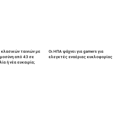
κλασικών ταινιών με
Οι ΗΠΑ ψάχνει για gamers για
μοσύνη από 4:3 σε
ελεγκτές εναέριας κυκλοφορίας
λία ή νέα ευκαιρία;