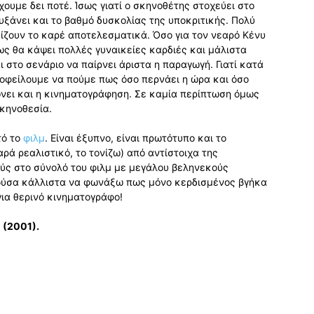
υμε δει ποτέ. Ίσως γιατί ο σκηνοθέτης στοχεύει στο
υξάνει και το βαθμό δυσκολίας της υποκριτικής. Πολύ
μίζουν το καρέ αποτελεσματικά. Όσο για τον νεαρό Κένυ
ως θα κάψει πολλές γυναικείες καρδιές και μάλιστα
 στο σενάριο να παίρνει άριστα η παραγωγή. Γιατί κατά
ι οφείλουμε να πούμε πως όσο περνάει η ώρα και όσο
ώνει και η κινηματογράφηση. Σε καμία περίπτωση όμως
σκηνοθεσία.
τό το
φιλμ
. Είναι έξυπνο, είναι πρωτότυπο και το
ρά ρεαλιστικό, το τονίζω) από αντίστοιχα της
ούς στο σύνολό του φιλμ με μεγάλου βεληνεκούς
ρούσα κάλλιστα να φωνάξω πως μόνο κερδισμένος βγήκα
ια θερινό κινηματογράφο!
 (2001).