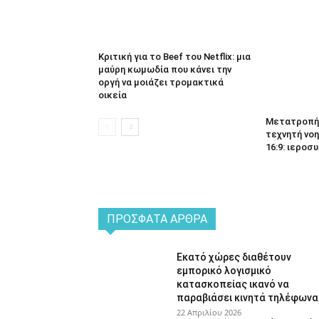
Κριτική για το Beef του Netflix: μια
μαύρη κωμωδία που κάνει την
οργή να μοιάζει τρομακτικά
οικεία
Μετατροπή 
τεχνητή νοη
16:9: ιεροσυ
ΠΡΌΣΦΑΤΑ ΆΡΘΡΑ
Εκατό χώρες διαθέτουν
εμπορικό λογισμικό
κατασκοπείας ικανό να
παραβιάσει κινητά τηλέφωνα
22 Απριλίου 2026