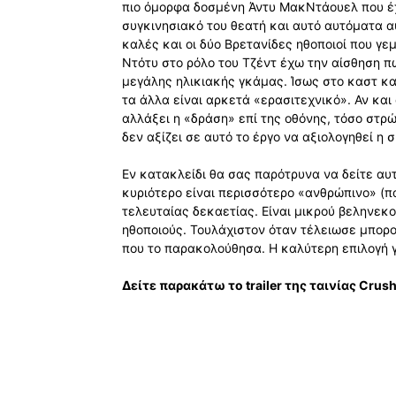
πιο όμορφα δοσμένη Άντυ ΜακΝτάουελ που έχο
συγκινησιακό του θεατή και αυτό αυτόματα α
καλές και οι δύο Βρετανίδες ηθοποιοί που γε
Ντότυ στο ρόλο του Τζέντ έχω την αίσθηση π
μεγάλης ηλικιακής γκάμας. Ίσως στο καστ και
τα άλλα είναι αρκετά «ερασιτεχνικό». Αν κα
αλλάξει η «δράση» επί της οθόνης, τόσο στρ
δεν αξίζει σε αυτό το έργο να αξιολογηθεί η 
Εν κατακλείδι θα σας παρότρυνα να δείτε αυ
κυριότερο είναι περισσότερο «ανθρώπινο» (πα
τελευταίας δεκαετίας. Είναι μικρού βεληνεκ
ηθοποιούς. Τουλάχιστον όταν τέλειωσε μπο
που το παρακολούθησα. Η καλύτερη επιλογή γ
Δείτε παρακάτω το trailer της ταινίας Crush