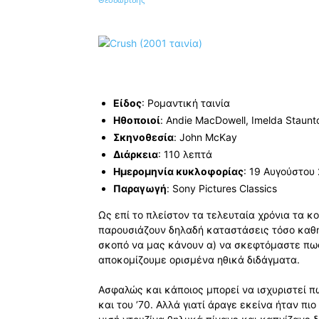
Κοινοποίηση
Είδος
: Ρομαντική ταινία
Ηθοποιοί
: Andie MacDowell, Imelda Staunto
Σκηνοθεσία
: John McKay
Διάρκεια
: 110 λεπτά
Ημερομηνία κυκλοφορίας
: 19 Αυγούστου
Παραγωγή
: Sony Pictures Classics
Ως επί το πλείστον τα τελευταία χρόνια τα κ
παρουσιάζουν δηλαδή καταστάσεις τόσο καθη
σκοπό να μας κάνουν α) να σκεφτόμαστε πως 
αποκομίζουμε ορισμένα ηθικά διδάγματα.
Ασφαλώς και κάποιος μπορεί να ισχυριστεί πω
και του ’70. Αλλά γιατί άραγε εκείνα ήταν π