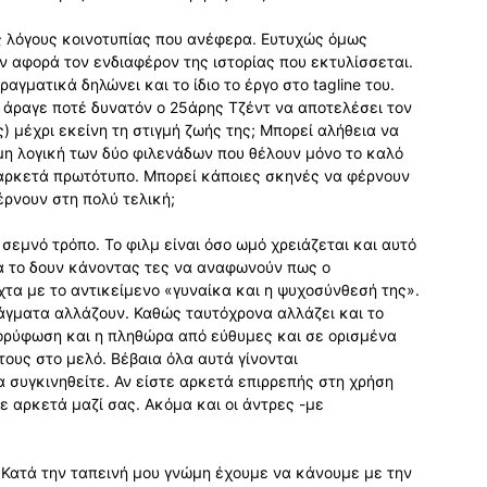
υς λόγους κοινοτυπίας που ανέφερα. Ευτυχώς όμως
ν αφορά τον ενδιαφέρον της ιστορίας που εκτυλίσσεται.
αγματικά δηλώνει και το ίδιο το έργο στο tagline του.
ναι άραγε ποτέ δυνατόν ο 25άρης Τζέντ να αποτελέσει τον
 μέχρι εκείνη τη στιγμή ζωής της; Μπορεί αλήθεια να
μη λογική των δύο φιλενάδων που θέλουν μόνο το καλό
αι αρκετά πρωτότυπο. Μπορεί κάποιες σκηνές να φέρνουν
έρνουν στη πολύ τελική;
 σεμνό τρόπο. Το φιλμ είναι όσο ωμό χρειάζεται και αυτό
α το δουν κάνοντας τες να αναφωνούν πως ο
τα με το αντικείμενο «γυναίκα και η ψυχοσύνθεσή της».
πράγματα αλλάζουν. Καθώς ταυτόχρονα αλλάζει και το
κορύφωση και η πληθώρα από εύθυμες και σε ορισμένα
τους στο μελό. Βέβαια όλα αυτά γίνονται
θα συγκινηθείτε. Αν είστε αρκετά επιρρεπής στη χρήση
ε αρκετά μαζί σας. Ακόμα και οι άντρες -με
 Κατά την ταπεινή μου γνώμη έχουμε να κάνουμε με την