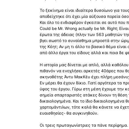
Το ξεκίνημα είναι ιδιαίτερα δυσοίωνο για το
αποδείχτηκε ότι έχει μία αύξουσα πορεία όσο
Και όλο το ενδιαφέρον έγκειται σε αυτό που πρ
Could be Mr. Wrong actually be Mr. Right; Εί
έρωτα της άδειας (πλην των 563 μαθητών της)
βγει σωστό το συναίσθημα μπροστά στην ώρι
της Κέητ; Αν μη τι άλλο το βασικό θέμα είν
από άλλο έργα του είδους αλλά και ποια δε φ
Η ιστορία μας δίνεται με απλό, αλλά καθόλου
πιθανόν να ενοχλήσει αρκετές 40άρες που θ
σκηνοθέτης Άντυ ΜακΚέυ έχει πλήρη μεσάνυχ
Εν μέρει θα έχουν δίκιο. Γιατί αργότερα τα 
ύφος του έργου. Γύρω στη μέση έχουμε την 
σημεία σπαρταριστές ατάκες δίνουν τη θέση 
δικαιολογημένα. Και το ίδιο δικαιολογημένα 
χαρτομάντιλων, τότε καλά θα κάνετε να έχετ
ευαισθησίες- θα συγκινηθούν.
Οι τρεις πρωταγωνίστριες τα πάνε περίφημα.