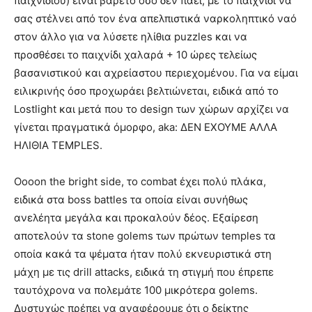
παιχνιδιού) είναι βαρετό όσο δεν πάει, με το παιχνίδι να
σας στέλνει από τον ένα απελπιστικά ναρκοληπτικό ναό
στον άλλο για να λύσετε ηλίθια puzzles και να
προσθέσει το παιχνίδι χαλαρά + 10 ώρες τελείως
βασανιστικού και αχρείαστου περιεχομένου. Για να είμαι
ειλικρινής όσο προχωράει βελτιώνεται, ειδικά από το
Lostlight και μετά που το design των χώρων αρχίζει να
γίνεται πραγματικά όμορφο, aka: ΔΕΝ ΕΧΟΥΜΕ ΑΛΛΑ
ΗΛΙΘΙΑ TEMPLES.
Oooon the bright side, το combat έχει πολύ πλάκα,
ειδικά στα boss battles τα οποία είναι συνήθως
ανελέητα μεγάλα και προκαλούν δέος. Εξαίρεση
αποτελούν τα stone golems των πρώτων temples τα
οποία κακά τα ψέματα ήταν πολύ εκνευριστικά στη
μάχη με τις drill attacks, ειδικά τη στιγμή που έπρεπε
ταυτόχρονα να πολεμάτε 100 μικρότερα golems.
Δυστυχώς πρέπει να αναφέρουμε ότι ο δείκτης