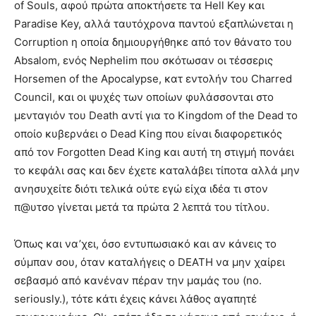
of Souls, αφού πρώτα αποκτήσετε τα Hell Key και
Paradise Key, αλλά ταυτόχρονα παντού εξαπλώνεται η
Corruption η οποία δημιουργήθηκε από τον θάνατο του
Absalom, ενός Nephelim που σκότωσαν οι τέσσερις
Horsemen of the Apocalypse, κατ εντολήν του Charred
Council, και οι ψυχές των οποίων φυλάσσονται στο
μενταγιόν του Death αντί για το Kingdom of the Dead το
οποίο κυβερνάει ο Dead King που είναι διαφορετικός
από τον Forgotten Dead King και αυτή τη στιγμή πονάει
το κεφάλι σας και δεν έχετε καταλάβει τίποτα αλλά μην
ανησυχείτε διότι τελικά ούτε εγώ είχα ιδέα τι στον
π@υτσο γίνεται μετά τα πρώτα 2 λεπτά του τίτλου.
Όπως και να’χει, όσο εντυπωσιακό και αν κάνεις το
σύμπαν σου, όταν καταλήγεις ο DΕΑΤΗ να μην χαίρει
σεβασμό από κανέναν πέραν την μαμάς του (no.
seriously.), τότε κάτι έχεις κάνει λάθος αγαπητέ