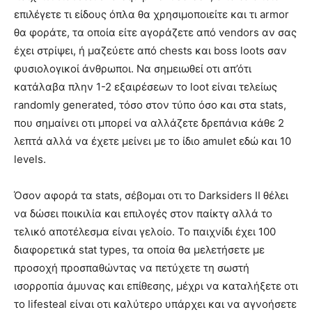
επιλέγετε τι είδους όπλα θα χρησιμοποιείτε και τι armor
θα φοράτε, τα οποία είτε αγοράζετε από vendors αν σας
έχει στρίψει, ή μαζεύετε από chests και boss loots σαν
φυσιολογικοί άνθρωποι. Να σημειωθεί οτι απ’ότι
κατάλαβα πλην 1-2 εξαιρέσεων το loot είναι τελείως
randomly generated, τόσο στον τύπο όσο και στα stats,
που σημαίνει οτι μπορεί να αλλάζετε δρεπάνια κάθε 2
λεπτά αλλά να έχετε μείνει με το ίδιο amulet εδώ και 10
levels.
Όσον αφορά τα stats, σέβομαι οτι το Darksiders II θέλει
να δώσει ποικιλία και επιλογές στον παίκτγ αλλά το
τελικό αποτέλεσμα είναι γελοίο. Το παιχνίδι έχει 100
διαφορετικά stat types, τα οποία θα μελετήσετε με
προσοχή προσπαθώντας να πετύχετε τη σωστή
ισορροπία άμυνας και επίθεσης, μέχρι να καταλήξετε οτι
το lifesteal είναι οτι καλύτερο υπάρχει και να αγνοήσετε