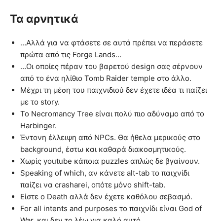
Τα αρνητικά
…Αλλά για να φτάσετε σε αυτά πρέπει να περάσετε
πρώτα από τις Forge Lands…
…Οι οποίες πέραν του βαρετού design σας σέρνουν
από το ένα ηλίθιο Tomb Raider temple στο άλλο.
Μέχρι τη μέση του παιχνιδιού δεν έχετε ιδέα τι παίζει
με το story.
Το Necromancy Tree είναι πολύ πιο αδύναμο από το
Harbinger.
Έντονη έλλειψη από NPCs. Θα ήθελα μερικούς στο
background, έστω και καθαρά διακοσμητικούς.
Χωρίς youtube κάποια puzzles απλώς δε βγαίνουν.
Speaking of which, αν κάνετε alt-tab το παιχνίδι
παίζει να crasharei, οπότε μόνο shift-tab.
Είστε ο Death αλλά δεν έχετε καθόλου σεβασμό.
For all intents and purposes το παιχνίδι είναι God of
War, και δεν το λέω για καλό αυτό.