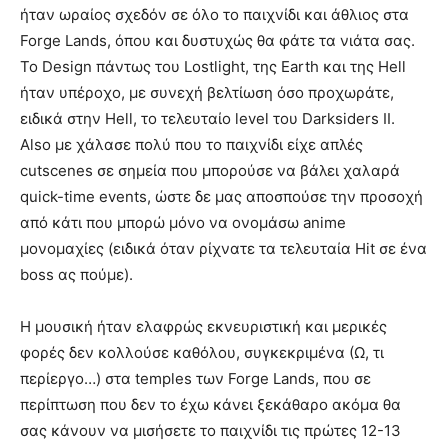
ήταν ωραίος σχεδόν σε όλο το παιχνίδι και άθλιος στα
Forge Lands, όπου και δυστυχώς θα φάτε τα νιάτα σας.
Το Design πάντως του Lostlight, της Earth και της Hell
ήταν υπέροχο, με συνεχή βελτίωση όσο προχωράτε,
ειδικά στην Hell, το τελευταίο level του Darksiders II.
Also με χάλασε πολύ που το παιχνίδι είχε απλές
cutscenes σε σημεία που μπορούσε να βάλει χαλαρά
quick-time events, ώστε δε μας αποσπούσε την προσοχή
από κάτι που μπορώ μόνο να ονομάσω anime
μονομαχίες (ειδικά όταν ρίχνατε τα τελευταία Hit σε ένα
boss ας πούμε).
Η μουσική ήταν ελαφρώς εκνευριστική και μερικές
φορές δεν κολλούσε καθόλου, συγκεκριμένα (Ω, τι
περίεργο…) στα temples των Forge Lands, που σε
περίπτωση που δεν το έχω κάνει ξεκάθαρο ακόμα θα
σας κάνουν να μισήσετε το παιχνίδι τις πρώτες 12-13