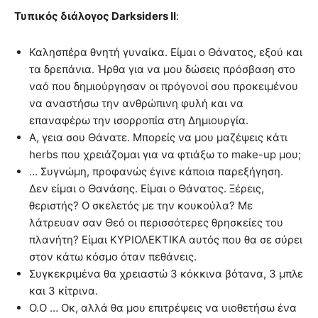
Τυπικός διάλογος Darksiders II
:
Καλησπέρα θνητή γυναίκα. Είμαι ο Θάνατος, εξού και
τα δρεπάνια. Ήρθα για να μου δώσεις πρόσβαση στο
ναό που δημιούργησαν οι πρόγονοί σου προκειμένου
να αναστήσω την ανθρώπινη φυλή και να
επαναφέρω την ισορροπία στη Δημιουργία.
Α, γεια σου Θάνατε. Μπορείς να μου μαζέψεις κάτι
herbs που χρειάζομαι για να φτιάξω το make-up μου;
… Συγνώμη, προφανώς έγινε κάποια παρεξήγηση.
Δεν είμαι ο Θανάσης. Είμαι ο Θάνατος. Ξέρεις,
θεριστής? Ο σκελετός με την κουκούλα? Με
λάτρευαν σαν Θεό οι περισσότερες θρησκείες του
πλανήτη? Είμαι ΚΥΡΙΟΛΕΚΤΙΚΑ αυτός που θα σε σύρει
στον κάτω κόσμο όταν πεθάνεις.
Συγκεκριμένα θα χρειαστώ 3 κόκκινα βότανα, 3 μπλε
και 3 κίτρινα.
Ο.O … Οκ, αλλά θα μου επιτρέψεις να υιοθετήσω ένα