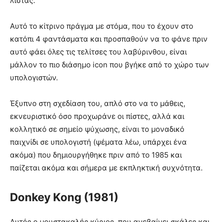
λίστας.
Αυτό το κίτρινο πράγμα με στόμα, που το έχουν στο
κατόπι 4 φαντάσματα και προσπαθούν να το φάνε πριν
αυτό φάει όλες τις τελίτσες του λαβύρινθου, είναι
μάλλον το πιο διάσημο icon που βγήκε από το χώρο των
υπολογιστών.
Έξυπνο στη σχεδίαση του, απλό στο να το μάθεις,
εκνευριστικό όσο προχωράνε οι πίστες, αλλά και
κολλητικό σε σημείο ψύχωσης, είναι το μοναδικό
παιχνίδι σε υπολογιστή (ψέματα λέω, υπάρχει ένα
ακόμα) που δημιουργήθηκε πριν από το 1985 και
παίζεται ακόμα και σήμερα με εκπληκτική συχνότητα.
Donkey Kong (1981)
Αυτός ο μουστακαλής κύριος, που ανεβαίνει σκάλες και