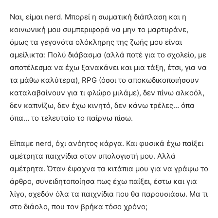
Ναι, είμαι nerd. Μπορεί η σωματική διάπλαση και η
κοινωνική μου συμπεριφορά να μην το μαρτυράνε,
όμως τα γεγονότα ολόκληρης της ζωής μου είναι
αμείλικτα: Πολύ διάβασμα (αλλά ποτέ για το σχολείο, με
αποτέλεσμα να έχω ξανακάνει και μια τάξη, έτσι, για να
τα μάθω καλύτερα), RPG (όσοι το αποκωδικοποιήσουν
καταλαβαίνουν για τι φλώρο μιλάμε), δεν πίνω αλκοόλ,
δεν καπνίζω, δεν έχω κινητό, δεν κάνω τρέλες… όπα
όπα… το τελευταίο το παίρνω πίσω.
Είπαμε nerd, όχι ανόητος κάργα. Και φυσικά έχω παίξει
αμέτρητα παιχνίδια στον υπολογιστή μου. Αλλά
αμέτρητα. Όταν έψαχνα τα κιτάπια μου για να γράψω το
άρθρο, συνειδητοποίησα πως έχω παίξει, έστω και για
λίγο, σχεδόν όλα τα παιχνίδια που θα παρουσιάσω. Μα τι
στο διάολο, που τον βρήκα τόσο χρόνο;