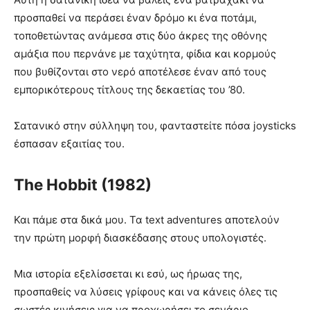
προσπαθεί να περάσει έναν δρόμο κι ένα ποτάμι,
τοποθετώντας ανάμεσα στις δύο άκρες της οθόνης
αμάξια που περνάνε με ταχύτητα, φίδια και κορμούς
που βυθίζονται στο νερό αποτέλεσε έναν από τους
εμπορικότερους τίτλους της δεκαετίας του ’80.
Σατανικό στην σύλληψη του, φανταστείτε πόσα joysticks
έσπασαν εξαιτίας του.
The Hobbit (1982)
Και πάμε στα δικά μου. Τα text adventures αποτελούν
την πρώτη μορφή διασκέδασης στους υπολογιστές.
Μια ιστορία εξελίσσεται κι εσύ, ως ήρωας της,
προσπαθείς να λύσεις γρίφους και να κάνεις όλες τις
σωστές κινήσεις για να προχωρήσει το σενάριο.