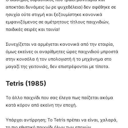
αποκτάει δυνάμεις (ω ρε ψυχεδέλεια) δεν αφέθηκε σε
ησυχία ούτε στιγμή και ξεζουμίστηκε κανονικά
εμφανιζόμενος σε αμέτρητους τίτλους παιχνιδιών,
παιδικές σειρές και ταινία!
Συνεχίζεται να αρμέγεται κανονικά από την εταιρία,
όμως εκείνες οι αναρίθμητες ώρες παιχνιδιού μπροστά
στην κονσόλα ή τον υπολογιστή ή το μηχάνημα στο
μαγαζί της γειτονιάς, δεν επιστρέφονται με τίποτα.
Tetris (1985)
Το άλλο παιχνίδι που σας έλεγα πως παίζεται ακόμα
κατά κόρον από εκείνη την εποχή.
Υπάρχει αντίρρηση; Το Tetris πρέπει να είναι, χαλαρά,
το πιο εθιστικό παιχνίδι όλων των εποχών.