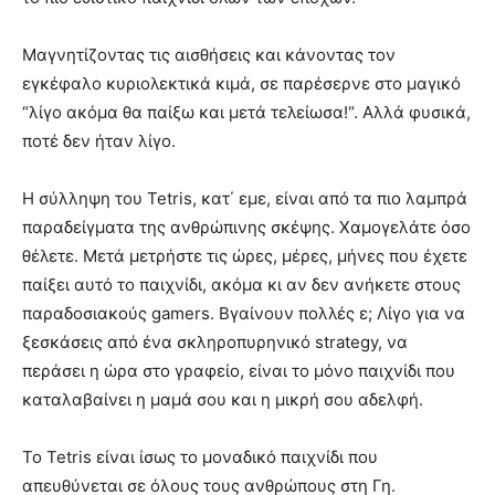
Μαγνητίζοντας τις αισθήσεις και κάνοντας τον
εγκέφαλο κυριολεκτικά κιμά, σε παρέσερνε στο μαγικό
“λίγο ακόμα θα παίξω και μετά τελείωσα!“. Αλλά φυσικά,
ποτέ δεν ήταν λίγο.
Η σύλληψη του Tetris, κατ΄ εμε, είναι από τα πιο λαμπρά
παραδείγματα της ανθρώπινης σκέψης. Χαμογελάτε όσο
θέλετε. Μετά μετρήστε τις ώρες, μέρες, μήνες που έχετε
παίξει αυτό το παιχνίδι, ακόμα κι αν δεν ανήκετε στους
παραδοσιακούς gamers. Βγαίνουν πολλές ε; Λίγο για να
ξεσκάσεις από ένα σκληροπυρηνικό strategy, να
περάσει η ώρα στο γραφείο, είναι το μόνο παιχνίδι που
καταλαβαίνει η μαμά σου και η μικρή σου αδελφή.
Το Tetris είναι ίσως το μοναδικό παιχνίδι που
απευθύνεται σε όλους τους ανθρώπους στη Γη.