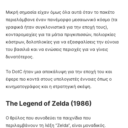
Μικρή σημασία είχαν όμως όλα αυτά όταν το πακέτο
περιελάμβανε έναν πανέμορφο μεσαιωνικό κόσμο (τα
γραφικά ήταν συγκλονιστικά για την εποχή τους),
κονταρομαχίες για τα μάτια πριγκιπισσών, πολιορκίες
κάστρων, δολοπλοκίες για να εξασφαλίσεις την εύνοια
του βασιλιά και να ενώσεις περιοχές για να γίνεις
δυνατότερος.
Το DotC ήταν μια αποκάλυψη για την εποχή του και
έφερε πιο κοντά στους υπολογιστές έννοιες όπως ο
κινηματογράφος και η στρατηγική σκέψη.
The Legend of Zelda (1986)
Ο θρύλος που συνοδεύει τα παιχνίδια που
περιλαμβάνουν τη λέξη “Zelda”, είναι μοναδικός.