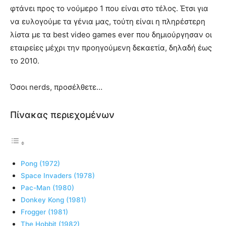
φτάνει προς το νούμερο 1 που είναι στο τέλος. Έτσι για
να ευλογούμε τα γένια μας, τούτη είναι η πληρέστερη
λίστα με τα best video games ever που δημιούργησαν οι
εταιρείες μέχρι την προηγούμενη δεκαετία, δηλαδή έως
το 2010.
Όσοι nerds, προσέλθετε…
Πίνακας περιεχομένων
Pong (1972)
Space Invaders (1978)
Pac-Man (1980)
Donkey Kong (1981)
Frogger (1981)
The Hobbit (1982)