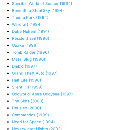
Sensible World of Soccer (1994)
Beneath a Steel Sky (1994)
Theme Park (1994)
Warcraft (1994)
Duke Nukem (1991)
Resident Evil (1996)
Quake (1996)
Tomb Raider (1996)
Metal Slug (1996)
Diablo (1997)
Grand Theft Auto (1997)
Half Life (1998)
Silent Hill (1999)
Oddworld: Abe’s Oddysee (1997)
The Sims (2000)
Deus ex (2000)
Commandos (1999)
Need for Speed (1994)
Neverwinter Nights (2002)