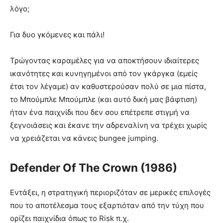
λόγο;
Για δυο γκόμενες και πάλι!
Τρώγοντας καραμέλες για να αποκτήσουν ιδιαίτερες
ικανότητες και κυνηγημένοι από τον γκάργκα (εμείς
έτσι τον λέγαμε) αν καθυστερούσαν πολύ σε μια πίστα,
το Μπούμπλε Μπούμπλε (και αυτό δική μας βάφτιση)
ήταν ένα παιχνίδι που δεν σου επέτρεπε στιγμή να
ξεγνοιάσεις και έκανε την αδρεναλίνη να τρέχει χωρίς
να χρειάζεται να κάνεις bungee jumping.
Defender Of The Crown (1986)
Εντάξει, η στρατηγική περιοριζόταν σε μερικές επιλογές
που το αποτέλεσμα τους εξαρτιόταν από την τύχη που
ορίζει παιχνίδια όπως το Risk π.χ.