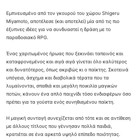
Εμπνευσμένο από τον γκουρού του χώρου Shigeru
Miyamoto, αποτέλεσε (και αποτελεί) μία από τις πιο
έξυπνες ιδέες για να συνδυαστεί η δράση με το
παραδοσιακό RPG.
Ένας χαριτωμένος ήρωας που ξεκινάει ταπεινός και
καταφρονεμένος και σιγά σιγά γίνεται όλο καλύτερος
και δυνατότερος, όπως ακριβώς κι ο παίκτης. Σκοτεινά
υπόγεια, άσχημα και διαβολικά τέρατα που τα
λυμαίνονται, σπαθιά και μεγάλη ποικιλία μαγικών
ποτών, κάνουν ένα απλό παιχνίδι τόσο ενδιαφέρων όσο
πρέπει για τα γούστα ενός συνηθισμένου παίκτη.
Η μαγική συνταγή συνεχίζεται από τότε και σε αντίθεση
με άλλους τίτλους που γέννησαν πολλά παιδιά,
κρατιέται σε ένα αρκετά υψηλό επίπεδο ποιότητας.