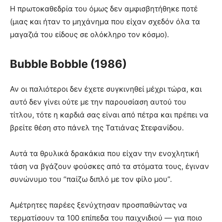
Η πρωτοκαθεδρία του όμως δεν αμφισβητήθηκε ποτέ
(μιας και ήταν το μηχάνημα που είχαν σχεδόν όλα τα
μαγαζιά του είδους σε ολόκληρο τον κόσμο).
Bubble Bobble (1986)
Αν οι παλιότεροι δεν έχετε συγκινηθεί μέχρι τώρα, και
αυτό δεν γίνει ούτε με την παρουσίαση αυτού του
τίτλου, τότε η καρδιά σας είναι από πέτρα και πρέπει να
βρείτε θέση στο πάνελ της Τατιάνας Στεφανίδου.
Αυτά τα θρυλικά δρακάκια που είχαν την ενοχλητική
τάση να βγάζουν φούσκες από τα στόματα τους, έγιναν
συνώνυμο του “παίζω διπλό με τον φίλο μου”.
Αμέτρητες παρέες ξενύχτησαν προσπαθώντας να
τερματίσουν τα 100 επίπεδα του παιχνιδιού — για ποιο