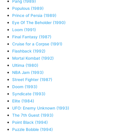
Pang (1989)
Populous (1989)
Prince of Persia (1989)
Eye Of The Beholder (1990)
Loom (1991)
Final Fantasy (1987)
Cruise for a Corpse (1991)
Flashback (1992)
Mortal Kombat (1992)
Ultima (1980)
NBA Jam (1993)
Street Fighter (1987)
Doom (1993)
Syndicate (1993)
Elite (1984)
UFO: Enemy Unknown (1993)
The 7th Guest (1993)
Point Black (1994)
Puzzle Bobble (1994)