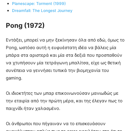
Planescape: Torment (1999)
Dreamfall: The Longest Journey
Pong (1972)
Εντάξει, μπορεί να μην ξεκίνησαν όλα από εδώ, όμως το
Pong, ωστόσο αυτή η ευφυέστατη ιδέα να βάλεις μία
μπάρα στα αριστερά και μία στα δεξιά που προσπαθούν
να χτυπήσουν μία τετράγωνη μπαλίτσα, είχε ως θετική
συνέπεια να γεννήσει τυπικά την βιομηχανία του
gaming.
Οι ιδιοκτήτες των μπαρ επικοινωνούσαν μανιωδώς με
την εταιρία από την πρώτη μέρα, και της έλεγαν πως το
παιχνίδι ήταν χαλασμένο.
Οι άνθρωποι που πήγαιναν να το επισκευάσουν