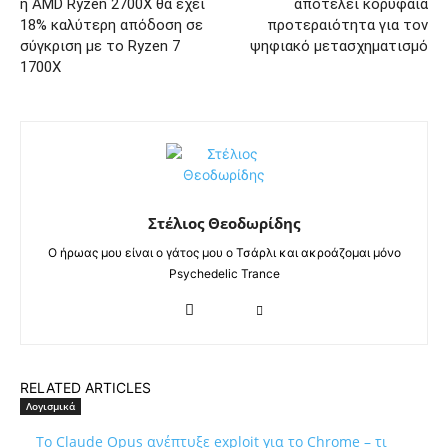
η AMD Ryzen 2700X θα έχει
αποτελεί κορυφαία
18% καλύτερη απόδοση σε
προτεραιότητα για τον
σύγκριση με το Ryzen 7
ψηφιακό μετασχηματισμό
1700X
Στέλιος Θεοδωρίδης
Ο ήρωας μου είναι ο γάτος μου ο Τσάρλι και ακροάζομαι μόνο
Psychedelic Trance
RELATED ARTICLES
Λογισμικά
Το Claude Opus ανέπτυξε exploit για το Chrome – τι