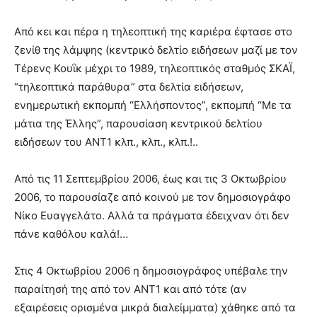
Από κει και πέρα η τηλεοπτική της καριέρα έφτασε στο
ζενίθ της λάμψης (κεντρικό δελτίο ειδήσεων μαζί με τον
Τέρενς Κουΐκ μέχρι το 1989, τηλεοπτικός σταθμός ΣΚΑΪ,
“τηλεοπτικά παράθυρα” στα δελτία ειδήσεων,
ενημερωτική εκπομπή “Ελλήσποντος”, εκπομπή “Με τα
μάτια της Έλλης”, παρουσίαση κεντρικού δελτίου
ειδήσεων του ΑΝΤ1 κλπ., κλπ., κλπ.!..
Από τις 11 Σεπτεμβρίου 2006, έως και τις 3 Οκτωβρίου
2006, το παρουσίαζε από κοινού με τον δημοσιογράφο
Νίκο Ευαγγελάτο. Αλλά τα πράγματα έδειχναν ότι δεν
πάνε καθόλου καλά!…
Στις 4 Οκτωβρίου 2006 η δημοσιογράφος υπέβαλε την
παραίτησή της από τον ΑΝΤ1 και από τότε (αν
εξαιρέσεις ορισμένα μικρά διαλείμματα) χάθηκε από τα