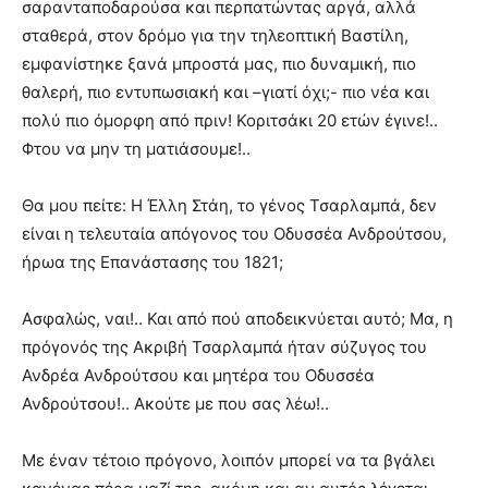
σαρανταποδαρούσα και περπατώντας αργά, αλλά
σταθερά, στον δρόμο για την τηλεοπτική Βαστίλη,
εμφανίστηκε ξανά μπροστά μας, πιο δυναμική, πιο
θαλερή, πιο εντυπωσιακή και –γιατί όχι;- πιο νέα και
πολύ πιο όμορφη από πριν! Κοριτσάκι 20 ετών έγινε!..
Φτου να μην τη ματιάσουμε!..
Θα μου πείτε: Η Έλλη Στάη, το γένος Τσαρλαμπά, δεν
είναι η τελευταία απόγονος του Οδυσσέα Ανδρούτσου,
ήρωα της Επανάστασης του 1821;
Ασφαλώς, ναι!.. Και από πού αποδεικνύεται αυτό; Μα, η
πρόγονός της Ακριβή Τσαρλαμπά ήταν σύζυγος του
Ανδρέα Ανδρούτσου και μητέρα του Οδυσσέα
Ανδρούτσου!.. Ακούτε με που σας λέω!..
Με έναν τέτοιο πρόγονο, λοιπόν μπορεί να τα βγάλει