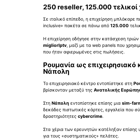
250 reseller, 125.000 τελικο
Σε ιταλικό επίπεδο, η επιχείρηση μπλόκαρε 
inclusive» πακέτα σε πάνω από
125.000
τελι
Η επιχείρηση οδήγησε στην κατάσχεση τριών
migliorIptv
, μαζί με τα web panels που χρησι
που ήταν αφιερωμένες στις πωλήσεις.
Ρουμανία ως επιχειρησιακό κέ
Νάπολη
Το επιχειρησιακό κέντρο εντοπίστηκε στη
Ρο
βρίσκονταν μεταξύ της
Ανατολικής Ευρώπη
Στη
Νάπολη
εντοπίστηκε επίσης μια
sim-far
δεκάδες πιστωτικές κάρτες, εργαλεία που σύ
δραστηριότητες
cybercrime
.
Στα χέρια των ερευνητών κατέληξαν επίσης υ
για τους «συστηματικούς» πελάτες.