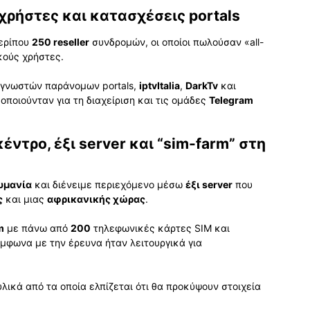
ί χρήστες και κατασχέσεις portals
περίπου
250 reseller
συνδρομών, οι οποίοι πωλούσαν «all-
κούς χρήστες.
 γνωστών παράνομων portals,
iptvItalia
,
DarkTv
και
μοποιούνταν για τη διαχείριση και τις ομάδες
Telegram
ντρο, έξι server και “sim-farm” στη
υμανία
και διένειμε περιεχόμενο μέσω
έξι server
που
ς
και μιας
αφρικανικής χώρας
.
m
με πάνω από
200
τηλεφωνικές κάρτες SIM και
μφωνα με την έρευνα ήταν λειτουργικά για
λικά από τα οποία ελπίζεται ότι θα προκύψουν στοιχεία