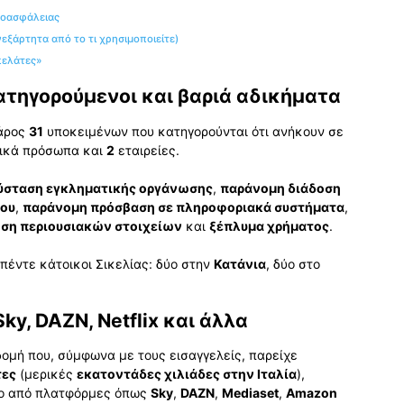
νοασφάλειας
νεξάρτητα από το τι χρησιμοποιείτε)
πελάτες»
ατηγορούμενοι και βαριά αδικήματα
βάρος
31
υποκειμένων που κατηγορούνται ότι ανήκουν σε
ικά πρόσωπα και
2
εταιρείες.
ύσταση εγκληματικής οργάνωσης
,
παράνομη διάδοση
νου
,
παράνομη πρόσβαση σε πληροφοριακά συστήματα
,
ση περιουσιακών στοιχείων
και
ξέπλυμα χρήματος
.
έντε κάτοικοι Σικελίας: δύο στην
Κατάνια
, δύο στο
y, DAZN, Netflix και άλλα
ομή που, σύμφωνα με τους εισαγγελείς, παρείχε
τες
(μερικές
εκατοντάδες χιλιάδες στην Ιταλία
),
ενο από πλατφόρμες όπως
Sky
,
DAZN
,
Mediaset
,
Amazon