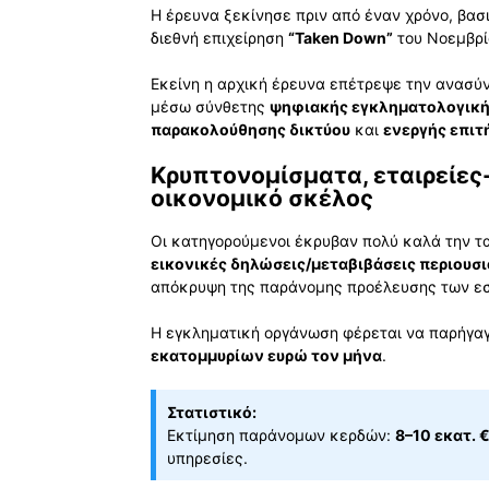
Η έρευνα ξεκίνησε πριν από έναν χρόνο, βα
διεθνή επιχείρηση
“Taken Down”
του Νοεμβρί
Εκείνη η αρχική έρευνα επέτρεψε την ανασύ
μέσω σύνθετης
ψηφιακής εγκληματολογική
παρακολούθησης δικτύου
και
ενεργής επιτ
Κρυπτονομίσματα, εταιρείες-
οικονομικό σκέλος
Οι κατηγορούμενοι έκρυβαν πολύ καλά την τ
εικονικές δηλώσεις/μεταβιβάσεις περιουσ
απόκρυψη της παράνομης προέλευσης των εσ
Η εγκληματική οργάνωση φέρεται να παρήγα
εκατομμυρίων ευρώ τον μήνα
.
Στατιστικό:
Εκτίμηση παράνομων κερδών:
8–10 εκατ. 
υπηρεσίες.