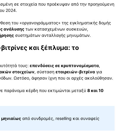
σισμένη σε στοιχεία που προέκυψαν από την προηγούμενη
ου 2024.
νθεση του «οργανογράμματος» της εγκληματικής δομής
ς ανάλυσης
των κατασχεμένων συσκευών,
ήρησης
συστημάτων ανταλλαγής μηνυμάτων.
βιτρίνες και ξέπλυμα: το
αυτότητά τους:
επενδύσεις σε κρυπτονομίσματα
,
ιακών στοιχείων
, σύσταση
εταιρειών-βιτρίνα
για
όδων. Ωστόσο, άφησαν ίχνη που οι αρχές ακολούθησαν.
γε παράνομα κέρδη που εκτιμώνται μεταξύ
8 και 10
€ μηνιαίως
από συνδρομές, reselling και συναφείς