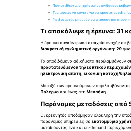
Πως εκτίθενται οι χρήστες σε κινδύνους κυβερ
Τι μπορείτε να κάνετε για να προστατευτείτε (α
Γιατί οι αρχές μπορούν να φτάσουν και στους «
Τι αποκάλυψε η έρευνα: 31 κ
Η έρευνα συγκέντρωσε στοιχεία ενοχής σε 
διακρατική εγκληματική οργάνωση
:
29
φυσ
Τα αποδιδόμενα αδικήματα περιλαμβάνουν
σ
προστατευόμενου τηλεοπτικού περιεχομέ
ηλεκτρονική απάτη
,
εικονική κατοχή/δήλω
Μεταξύ των ερευνούμενων περιλαμβάνονται π
Παλέρμο
και ένας στη
Μεσσήνη
.
Παράνομες μεταδόσεις από Sk
Οι ερευνητές αποδόμησαν ολόκληρη την υποδ
παράνομες υπηρεσίες σε
εκατομμύρια χρήσ
μεταδίδοντας live και on-demand περιεχόμ