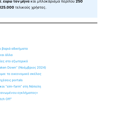
τ. ευρώ τον μήνα
και μπλοκάρισμα περίπου
250
125.000
τελικούς χρήστες.
ι βαριά αδικήματα
και άλλα
σίες στο εξωτερικό
Taken Down” (Νοέμβριος 2024)
υμα: το οικονομικό σκέλος
σχέσεις portals
 και “sim-farm” στη Νάπολη
οργανωμένου εγκλήματος»
tch Off”