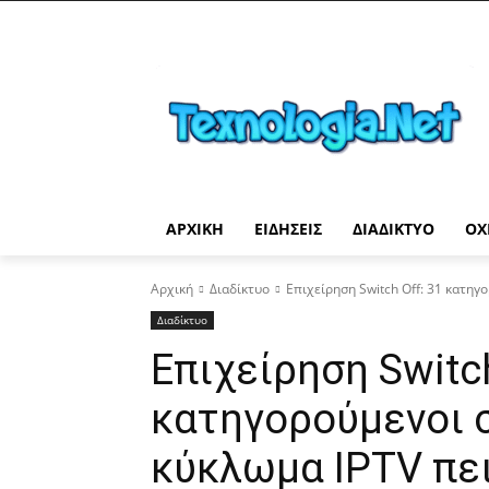
ΑΡΧΙΚΉ
ΕΙΔΉΣΕΙΣ
ΔΙΑΔΊΚΤΥΟ
ΟΧ
Αρχική
Διαδίκτυο
Επιχείρηση Switch Off: 31 κατηγο
Διαδίκτυο
Επιχείρηση Switch
κατηγορούμενοι σ
κύκλωμα IPTV πε