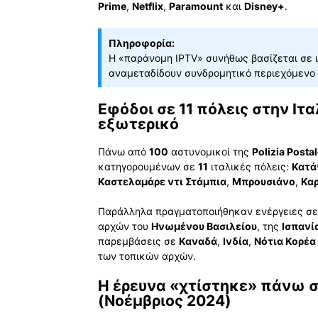
Prime
,
Netflix
,
Paramount
και
Disney+
.
Πληροφορία:
Η «παράνομη IPTV» συνήθως βασίζεται σε ιδ
αναμεταδίδουν συνδρομητικό περιεχόμενο 
Εφόδοι σε 11 πόλεις στην Ιτα
εξωτερικό
Πάνω από
100
αστυνομικοί της
Polizia Posta
κατηγορουμένων σε
11
ιταλικές πόλεις:
Κατά
Καστελαμάρε ντι Στάμπια
,
Μπρουσιάνο
,
Κα
Παράλληλα πραγματοποιήθηκαν ενέργειες σ
αρχών του
Ηνωμένου Βασιλείου
, της
Ισπανί
παρεμβάσεις σε
Καναδά
,
Ινδία
,
Νότια Κορέα
των τοπικών αρχών.
Η έρευνα «χτίστηκε» πάνω σ
(Νοέμβριος 2024)