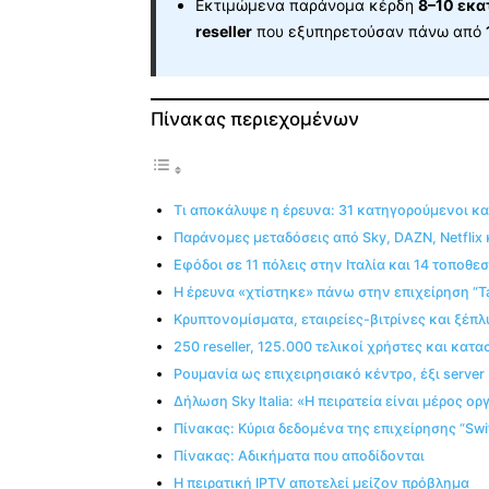
Εκτιμώμενα παράνομα κέρδη
8–10 εκα
reseller
που εξυπηρετούσαν πάνω από
Πίνακας περιεχομένων
Τι αποκάλυψε η έρευνα: 31 κατηγορούμενοι κα
Παράνομες μεταδόσεις από Sky, DAZN, Netflix 
Εφόδοι σε 11 πόλεις στην Ιταλία και 14 τοποθε
Η έρευνα «χτίστηκε» πάνω στην επιχείρηση “
Κρυπτονομίσματα, εταιρείες-βιτρίνες και ξέπλ
250 reseller, 125.000 τελικοί χρήστες και κατα
Ρουμανία ως επιχειρησιακό κέντρο, έξι server
Δήλωση Sky Italia: «Η πειρατεία είναι μέρος 
Πίνακας: Κύρια δεδομένα της επιχείρησης “Swi
Πίνακας: Αδικήματα που αποδίδονται
Η πειρατική IPTV αποτελεί μείζον πρόβλημα