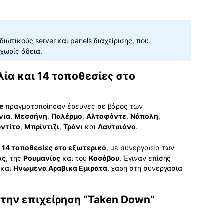
ιωτικούς server και panels διαχείρισης, που
χωρίς άδεια.
λία και 14 τοποθεσίες στο
le
πραγματοποίησαν έρευνες σε βάρος των
νια
,
Μεσσήνη
,
Παλέρμο
,
Αλτοφόντε
,
Νάπολη
,
ρντίτο
,
Μπρίντιζι
,
Τράνι
και
Λαντσιάνο
.
ε
14 τοποθεσίες στο εξωτερικό
, με συνεργασία των
ας
, της
Ρουμανίας
και του
Κοσόβου
. Έγιναν επίσης
και
Ηνωμένα Αραβικά Εμιράτα
, χάρη στη συνεργασία
την επιχείρηση “Taken Down”