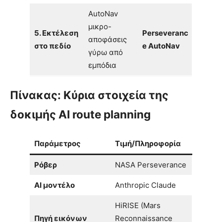
AutoNav
μικρο-
5. Εκτέλεση
Perseveranc
αποφάσεις
στο πεδίο
e AutoNav
γύρω από
εμπόδια
Πίνακας: Κύρια στοιχεία της
δοκιμής AI route planning
Παράμετρος
Τιμή/Πληροφορία
Ρόβερ
NASA Perseverance
AI μοντέλο
Anthropic Claude
HiRISE (Mars
Πηγή εικόνων
Reconnaissance