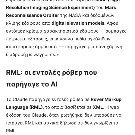
Resolution Imaging Science Experiment)
του
Mars
Reconnaissance Orbiter
της NASA και δεδομένων
κλίσης εδάφους από
digital elevation models
. Αφού
εντόπισε κρίσιμα χαρακτηριστικά εδάφους — συμπαγές
πέτρωμα, εξάρσεις, επικίνδυνα πεδία ογκόλιθων,
κυματισμούς άμμου κ.ά. — παρήγαγε μια συνεχόμενη
διαδρομή με waypoints.»
RML: οι εντολές ρόβερ που
παρήγαγε το AI
Το Claude παρήγαγε εντολές ρόβερ σε
Rover Markup
Language (RML)
, το οποίο βασίζεται σε
XML
. Η web
έκδοση του Claude, όταν ρωτήθηκε, δεν μπορούσε να
παράγει RML και αρχικά δήλωσε ότι δεν γνωρίζει το
RML.