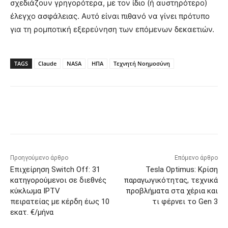
σχεδιάζουν γρηγορότερα, με τον ίδιο (ή αυστηρότερο)
έλεγχο ασφάλειας. Αυτό είναι πιθανό να γίνει πρότυπο
για τη ρομποτική εξερεύνηση των επόμενων δεκαετιών.
TAGS
Claude
NASA
ΗΠΑ
Τεχνητή Νοημοσύνη
Προηγούμενο άρθρο
Επόμενο άρθρο
Επιχείρηση Switch Off: 31
Tesla Optimus: Κρίση
κατηγορούμενοι σε διεθνές
παραγωγικότητας, τεχνικά
κύκλωμα IPTV
προβλήματα στα χέρια και
πειρατείας με κέρδη έως 10
τι φέρνει το Gen 3
εκατ. €/μήνα