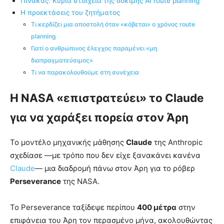
Πίνακας: Κύρια στοιχεία της δοκιμής AI route planning
Η προεκτάσεις του ζητήματος
Τι κερδίζει μια αποστολή όταν «κόβεται» ο χρόνος route
planning
Γιατί ο ανθρώπινος έλεγχος παραμένει «μη
διαπραγματεύσιμος»
Τι να παρακολουθούμε στη συνέχεια
Η NASA «επιστρατεύει» το Claude
για να χαράξει πορεία στον Άρη
Το μοντέλο μηχανικής μάθησης
Claude
της Anthropic
σχεδίασε —με τρόπο που δεν είχε ξανακάνει κανένα
Claude
— μια διαδρομή πάνω στον Άρη για το ρόβερ
Perseverance
της NASA.
Το Perseverance ταξίδεψε περίπου
400 μέτρα
στην
επιφάνεια του Άρη τον περασμένο μήνα, ακολουθώντας