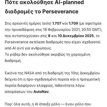
Πότε ακολούθησε AI-planned
διαδρομές το Perseverance
Στις αρειανές ημέρες (sols)
1.707
και
1.709
(με αφετηρία
την προσεδάφιση στις 18 Φεβρουαρίου 2021, 20:55 GMT),
που αντιστοιχούσαν στις
8
και
10 Δεκεμβρίου 2025
, το
Perseverance εκτέλεσε διαδρομές που είχαν σχεδιαστεί
από AI αντί για ανθρώπους.
Το ρόβερ δεν ακολούθησε ακριβώς τη χαραγμένη
διαδρομή.
Εικόνα της NASA από τη διαδρομή της 10ης Δεκεμβρίου
δείχνει ότι η προ-σχεδιασμένη πορεία και η πραγματική
πορεία διαφέρουν ελαφρώς, πιθανότατα λόγω
αποφάσεων του
AutoNav
.
Παρ’ όλα αυτά, η AI έπαιξε ρόλο — έναν ρόλο που