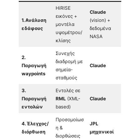
HiRISE
Claude
εικόνες +
1. Ανάλυση
(vision) +
μοντέλα
εδάφους
δεδομένα
υψομέτρου/
NASA
κλίσης
Συνεχής
2.
διαδρομή με
Παραγωγή
Claude
σημεία-
waypoints
σταθμούς
3.
Εντολές σε
Παραγωγή
RML
(XML-
Claude
εντολών
based)
Προσομοίωσ
4. Έλεγχος/
JPL
η &
διόρθωση
μηχανικοί
διορθώσεις