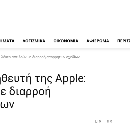
ΉΜΑΤΑ
ΛΟΓΙΣΜΙΚΆ
ΟΙΚΟΝΟΜΊΑ
ΑΦΙΈΡΩΜΑ
ΠΕΡΙΣ
: Χάκερ απειλούν με διαρροή απόρρητων σχεδίων
θευτή της Apple:
με διαρροή
ίων
0
0