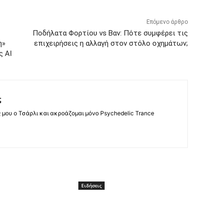
Επόμενο άρθρο
Ποδήλατα Φορτίου vs Βαν: Πότε συμφέρει τις
η»
επιχειρήσεις η αλλαγή στον στόλο οχημάτων;
ς AI
ς
ς μου ο Τσάρλι και ακροάζομαι μόνο Psychedelic Trance
Ειδήσεις