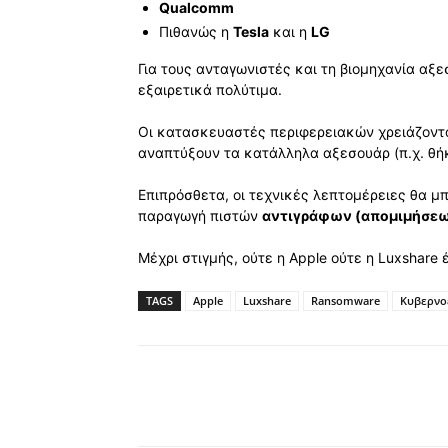
Qualcomm
Πιθανώς η
Tesla
και η
LG
Για τους ανταγωνιστές και τη βιομηχανία αξ
εξαιρετικά πολύτιμα.
Οι κατασκευαστές περιφερειακών χρειάζοντα
αναπτύξουν τα κατάλληλα αξεσουάρ (π.χ. θή
Επιπρόσθετα, οι τεχνικές λεπτομέρειες θα μ
παραγωγή πιστών
αντιγράφων (απομιμήσε
Μέχρι στιγμής, ούτε η Apple ούτε η Luxshare 
TAGS
Apple
Luxshare
Ransomware
Κυβερνο
Κοινοποίηση