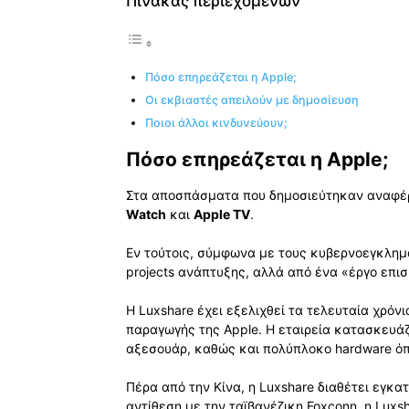
Πίνακας περιεχομένων
Πόσο επηρεάζεται η Apple;
Οι εκβιαστές απειλούν με δημοσίευση
Ποιοι άλλοι κινδυνεύουν;
Πόσο επηρεάζεται η Apple;
Στα αποσπάσματα που δημοσιεύτηκαν αναφέρ
Watch
και
Apple TV
.
Εν τούτοις, σύμφωνα με τους κυβερνοεγκλημ
projects ανάπτυξης, αλλά από ένα «έργο επι
Η Luxshare έχει εξελιχθεί τα τελευταία χρό
παραγωγής της Apple. Η εταιρεία κατασκευάζ
αξεσουάρ, καθώς και πολύπλοκο hardware ό
Πέρα από την Κίνα, η Luxshare διαθέτει εγκα
αντίθεση με την ταϊβανέζικη Foxconn, η Luxsh