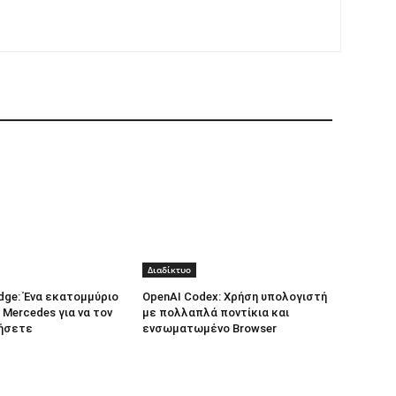
Διαδίκτυο
dge: Ένα εκατομμύριο
OpenAI Codex: Χρήση υπολογιστή
 Mercedes για να τον
με πολλαπλά ποντίκια και
ήσετε
ενσωματωμένο Browser