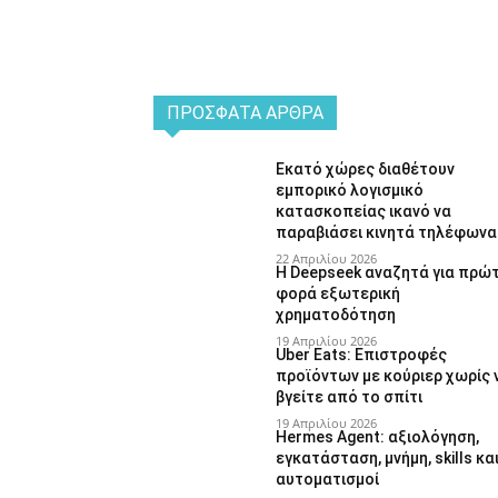
ΠΡΌΣΦΑΤΑ ΆΡΘΡΑ
Εκατό χώρες διαθέτουν
εμπορικό λογισμικό
κατασκοπείας ικανό να
παραβιάσει κινητά τηλέφωνα
22 Απριλίου 2026
Η Deepseek αναζητά για πρώ
φορά εξωτερική
χρηματοδότηση
19 Απριλίου 2026
Uber Eats: Επιστροφές
προϊόντων με κούριερ χωρίς 
βγείτε από το σπίτι
19 Απριλίου 2026
Hermes Agent: αξιολόγηση,
εγκατάσταση, μνήμη, skills κα
αυτοματισμοί