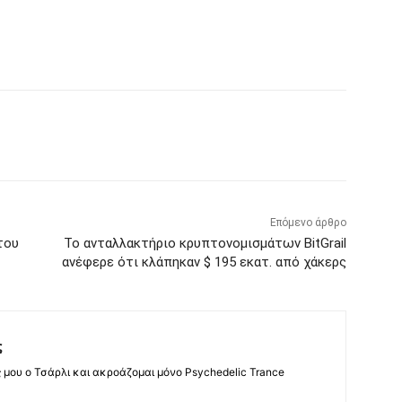
Επόμενο άρθρο
του
Το ανταλλακτήριο κρυπτονομισμάτων BitGrail
ανέφερε ότι κλάπηκαν $ 195 εκατ. από χάκερς
ς
ς μου ο Τσάρλι και ακροάζομαι μόνο Psychedelic Trance