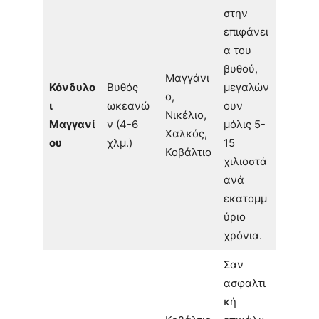
στην
επιφάνει
α του
βυθού,
Μαγγάνι
Κόνδυλο
Βυθός
μεγαλών
ο,
ι
ωκεανώ
ουν
Νικέλιο,
Μαγγανί
ν (4-6
μόλις 5-
Χαλκός,
ου
χλμ.)
15
Κοβάλτιο
χιλιοστά
ανά
εκατομμ
ύριο
χρόνια.
Σαν
ασφαλτι
κή