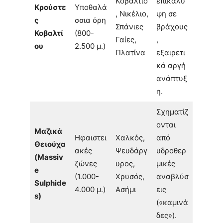
Κοβάλτιο
επικάλυ
Κρούστε
Υποθαλά
, Νικέλιο,
ψη σε
ς
σσια όρη
Σπάνιες
βράχους
Κοβαλτί
(800-
Γαίες,
,
ου
2.500 μ.)
Πλατίνα
εξαιρετι
κά αργή
ανάπτυξ
η.
Σχηματίζ
ονται
Μαζικά
Ηφαιστει
Χαλκός,
από
Θειούχα
ακές
Ψευδάργ
υδροθερ
(Massiv
ζώνες
υρος,
μικές
e
(1.000-
Χρυσός,
αναβλύσ
Sulphide
4.000 μ.)
Ασήμι
εις
s)
(«καμινά
δες»).