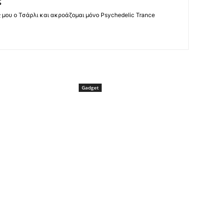
ς
ς μου ο Τσάρλι και ακροάζομαι μόνο Psychedelic Trance
Gadget