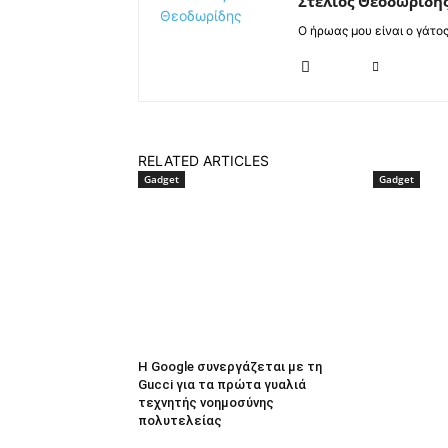
Στέλιος Θεοδωρίδη
Ο ήρωας μου είναι ο γάτο
RELATED ARTICLES
Gadget
Gadget
Η Google συνεργάζεται με τη
Gucci για τα πρώτα γυαλιά
τεχνητής νοημοσύνης
πολυτελείας