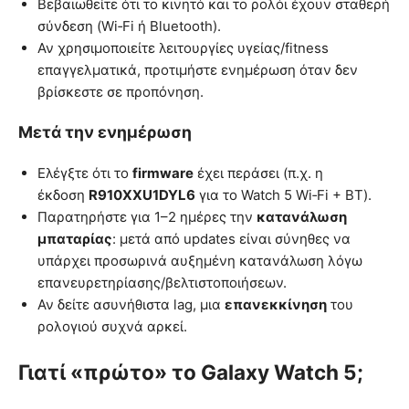
Βεβαιωθείτε ότι το κινητό και το ρολόι έχουν σταθερή
σύνδεση (Wi‑Fi ή Bluetooth).
Αν χρησιμοποιείτε λειτουργίες υγείας/fitness
επαγγελματικά, προτιμήστε ενημέρωση όταν δεν
βρίσκεστε σε προπόνηση.
Μετά την ενημέρωση
Ελέγξτε ότι το
firmware
έχει περάσει (π.χ. η
έκδοση
R910XXU1DYL6
για το Watch 5 Wi‑Fi + BT).
Παρατηρήστε για 1–2 ημέρες την
κατανάλωση
μπαταρίας
: μετά από updates είναι σύνηθες να
υπάρχει προσωρινά αυξημένη κατανάλωση λόγω
επανευρετηρίασης/βελτιστοποιήσεων.
Αν δείτε ασυνήθιστα lag, μια
επανεκκίνηση
του
ρολογιού συχνά αρκεί.
Γιατί «πρώτο» το Galaxy Watch 5;