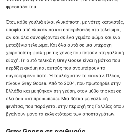
φρεσκάδα του.
Έτσι, κάθε γουλιά είναι γλυκόπιοτη, µε νότες καπνιστές,
υποψία από γλυκάνισο και εσπεριδοειδή στο τελείωµα,
αν και όλα συνοψίζονται σε ένα γεµάτο σώµα και ένα
µεταξένιο τελείωµα. Και όλα αυτά σε µια υπέροχη
χειροποίητη φιάλη µε τις χήνες που πετούν στη γαλλική
εξοχή. Γι’ αυτό τελικά η Grey Goose είναι η βότκα που
κερδίζει ακόµη και αυτούς που σνοµπάρουν το
συγκεκριµένο ποτό. Ή τουλάχιστον το έκαναν. Πλέον,
πίνουν Grey Goose. Από το 2004, που πρωτοήρθε στην
Ελλάδα και µυήθηκαν στη γεύση, στον µύθο της και σε
όλα όσα αντιπροσωπεύει. Μια βότκα µε γαλλική
φινέτσα, που παράγεται στην περιοχή της Γαλλίας όπου
βγαίνουν µόνο τα εκλεκτότερα των αποσταγμάτων.
Grey Goose σε αριθμούς