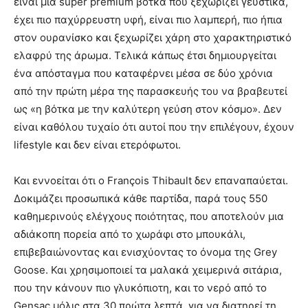
είναι μια super premium βότκα που ξεχωρίζει γευστικά,
έχει πιο παχύρρευστη υφή, είναι πιο λαµπερή, πιο ήπια
στον ουρανίσκο και ξεχωρίζει χάρη στο χαρακτηριστικό
ελαφρύ της άρωµα. Τελικά κάπως έτσι δημιουργείται
ένα απόσταγµα που καταφέρνει µέσα σε δύο χρόνια
από την πρώτη µέρα της παρασκευής του να βραβευτεί
ως «η βότκα µε την καλύτερη γεύση στον κόσμο». Δεν
είναι καθόλου τυχαίο ότι αυτοί που την επιλέγουν, έχουν
lifestyle και δεν είναι ετερόφωτοι.
Και εννοείται ότι ο François Thibault δεν επαναπαύεται.
∆οκιµάζει προσωπικά κάθε παρτίδα, παρά τους 550
καθηµερινούς ελέγχους ποιότητας, που αποτελούν µια
αδιάκοπη πορεία από το χωράφι στο µπουκάλι,
επιβεβαιώνοντας και ενισχύοντας το όνοµα της Grey
Goose. Και χρησιµοποιεί τα µαλακά χειµερινά σιτάρια,
που την κάνουν πιο γλυκόπιοτη, και το νερό από το
Gensac μόλις στα 30 πρώτα λεπτά, για να διατηρεί τη