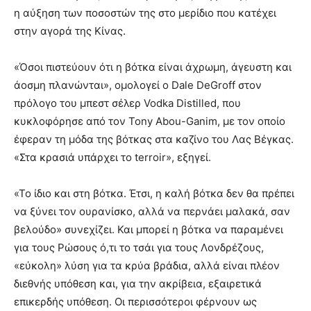
η αύξηση των ποσοστών της στο μερίδιο που κατέχει
στην αγορά της Κίνας.
«Όσοι πιστεύουν ότι η βότκα είναι άχρωμη, άγευστη και
άοσμη πλανώνται», ομολογεί ο Dale DeGroff στον
πρόλογο του μπεστ σέλερ Vodka Distilled, που
κυκλοφόρησε από τον Tony Abou-Ganim, με τον οποίο
έφεραν τη μόδα της βότκας στα καζίνο του Λας Βέγκας.
«Στα κρασιά υπάρχει το terroir», εξηγεί.
«Το ίδιο και στη βότκα. Έτσι, η καλή βότκα δεν θα πρέπει
να ξύνει τον ουρανίσκο, αλλά να περνάει μαλακά, σαν
βελούδο» συνεχίζει. Και μπορεί η βότκα να παραμένει
για τους Ρώσους ό,τι το τσάι για τους Λονδρέζους,
«εύκολη» λύση για τα κρύα βράδια, αλλά είναι πλέον
διεθνής υπόθεση και, για την ακρίβεια, εξαιρετικά
επικερδής υπόθεση. Οι περισσότεροι φέρνουν ως