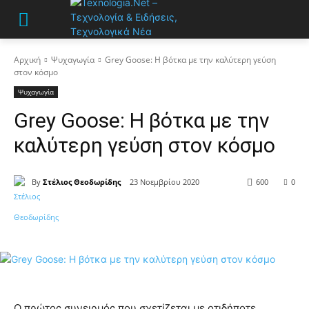
Αρχική
Ψυχαγωγία
Grey Goose: H βότκα µε την καλύτερη γεύση
στον κόσµο
Ψυχαγωγία
Grey Goose: H βότκα µε την
καλύτερη γεύση στον κόσµο
By
Στέλιος Θεοδωρίδης
23 Νοεμβρίου 2020
600
0
Ο πρώτος συνειρµός που σχετίζεται µε οτιδήποτε