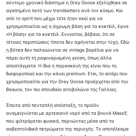
σύντοµο χρονικό διάστηµα η Grey Goose εξελίχθηκε σε
αγαπηµένο ποτό των trendsetters ανά τον κόσμο. Και
από το spirit που µέχρι τότε ήταν εκεί για να
χρησιµοποιείται ως η άχρωµη βάση για τα κοκτέιλ, έγινε
«Η βάση» για τα κοκτέιλ. Εννοείται, βέβαια, ότι σε
τέτοιες περιπτώσεις τίποτα δεν αφήνεται στην τύχη. Εδώ
η βότκα δεν παλαιώνεται σε vintage βαρέλια για να
πάρει αυτή τη ραφιναρισμένη γεύση, όπως άλλα
αποστάγματα. Η ίδια η παρασκευή της είναι που τη
διαφοροποιεί και την κάνει premium. Ετσι, το σιτάρι που
χρησιµοποιείται για την Grey Goose προέρχεται από την
Beauce, τον πιο σπουδαίο σιτοβολώνα της Γαλλίας.
Έπειτα από πενταπλή απόσταξη, το προϊόν
αναµειγνύεται µε αρτεσιανό νερό από τα βουνά Massif,
που φιλτράρεται φυσικά, περνώντας µέσα από τα
ασβεστολιθικά πετρώµατα της περιοχής. Το αποτέλεσµα