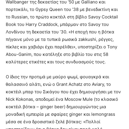
Wallbanger της δεκαετίας του ’50 με Galliano και
πορτοκάλι, το Gypsy Queen του ’38 με βενεδικτίνη και
το Russian, το πρώτο κοκτέιλ στη βίβλo Savoy Cocktail
Book του Ηarry Craddock, μπάρμαν στο Savoy του
Λονδίνου τη δεκαετία του ’30. «Η εποχή που η βότκα
πήγαινε μόνο με τα τυπικά ρωσικά zakkushi, ρέγγες,
πίκλες και χαβιάρι έχει παρέλθει», υποστηρίζει ο Tony
Abou-Ganim, που κατέληξε στο βιβλίο του στις 58
καλύτερες ετικέτες και τους συνδυασμούς τους.
Ο ίδιος την προτιμά με μαύρο ψωμί, φουαγκρά και
θαλασσινό αλάτι, ενώ ο Grant Achatz στο Aviary, το
κοκτέιλ μπαρ του Σικάγου που έχει δημιουργήσει με τον
Nick Kokonas, αποδομεί ένα Moscow Mule (το κλασικό
κοκτέιλ βότκα – ginger beer) δημιουργώντας μια
μοναδική εμπειρία με σφαίρες ginger και lemongrass
μέσα σε ένα δροσιστικό ζελέ βότκας: «Πολλοί