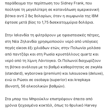
παράδειγμα την περίπτωση του Sidney Frank, που
πούλησε τη μεγαλύτερη σε κατανάλωση αμερικανική
βότκα αντί 2 δις δολαρίων, όταν η συμφωνία της IBM
έφτασε μετά βίας το 1,75 δισεκατομμύρια δολάρια.
Στην Ισλανδία τη φιλτράρουν με ηφαιστειακές πέτρες,
στη Νέα Ζηλανδία χρησιμοποιούν νερό από υπόγειες
πηγές είκοσι έξι χιλιάδων ετών, στην Πολωνία μολάσα
από παντζάρι και στη Ρωσία κρυστάλλους quartz και
νερό από τη λίμνη Λάντογκα. Οι Πολωνοί διαχωρίζουν
τη βότκα ανάλογα με το βαθμό καθαρότητας σε zwykła
(standard), wyborowa (premium) και luksusowa (deluxe),
ενώ οι Ρώσοι σε osobaya (superior) και krepkaya
(δυνατή, 56 αλκοολικών βαθμών).
Στα μπαρ του Μπρούκλιν επιστρέφουν έπειτα από
χρόνια ξεχασμένα κοκτέιλ, όπως το θρυλικό Ηarvey