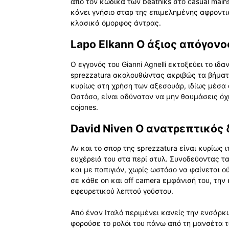
από τον κώδικα των beatniks στο casual main
κάνει γνήσιο σταρ της επιμελημένης αφροντισ
κλασικά όμορφος άντρας.
Lapo Elkann Ο άξιος απόγονο
Ο εγγονός του Gianni Agnelli εκτοξεύει το ιδ
sprezzatura ακολουθώντας ακριβώς τα βήματά
κυρίως στη χρήση των αξεσουάρ, ιδίως μέσα 
Ωστόσο, είναι αδύνατον να μην θαυμάσεις όχι
cojones.
David Niven Ο ανατρεπτικός
Αν και το σπορ της sprezzatura είναι κυρίως 
ευχέρειά του στα περί στυλ. Συνοδεύοντας τα
και με παπιγιόν, χωρίς ωστόσο να φαίνεται ο
σε κάθε on και off camera εμφάνισή του, τη
εφευρετικού λεπτού γούστου.
Από έναν Ιταλό περιμένει κανείς την ενσάρκωσ
φορούσε το ρολόι του πάνω από τη μανσέτα το