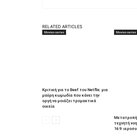
RELATED ARTICLES
Movies-series
Movies-series
Κριτική για το Beef του Netflix: μια
μαύρη κωμωδία που κάνει την
οργή να μοιάζει τρομακτικά
οικεία
Μετατροπή 
τεχνητή νοη
16:9: ιεροσυ