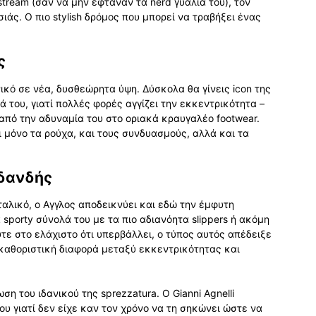
stream (σαν να μην έφταναν τα nerd γυαλιά του), τον
ιάς. Ο πιο stylish δρόμος που μπορεί να τραβήξει ένας
ς
ανικό σε νέα, δυσθεώρητα ύψη. Δύσκολα θα γίνεις icon της
 του, γιατί πολλές φορές αγγίζει την εκκεντρικότητα –
από την αδυναμία του στο οριακά κραυγαλέο footwear.
 μόνο τα ρούχα, και τους συνδυασμούς, αλλά και τα
 δανδής
ιταλικό, ο Αγγλος αποδεικνύει και εδώ την έμφυτη
 sporty σύνολά του με τα πιο αδιανόητα slippers ή ακόμη
ύτε στο ελάχιστο ότι υπερβάλλει, ο τύπος αυτός απέδειξε
ν καθοριστική διαφορά μεταξύ εκκεντρικότητας και
η του ιδανικού της sprezzatura. Ο Gianni Agnelli
υ γιατί δεν είχε καν τον χρόνο να τη σηκώνει ώστε να