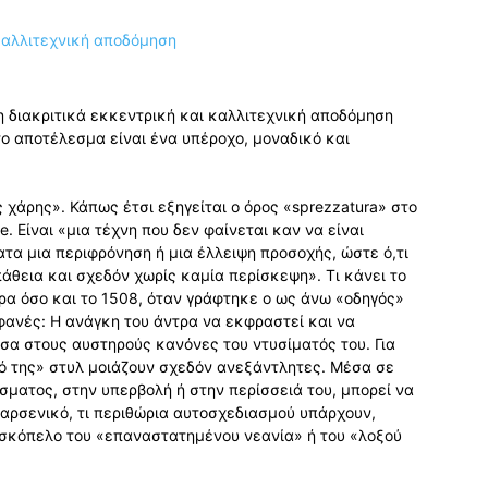
η διακριτικά εκκεντρική και καλλιτεχνική αποδόμηση
το αποτέλεσμα είναι ένα υπέροχο, μοναδικό και
 χάρης». Κάπως έτσι εξηγείται ο όρος «sprezzatura» στο
ne. Είναι «μια τέχνη που δεν φαίνεται καν να είναι
τα μια περιφρόνηση ή μια έλλειψη προσοχής, ώστε ό,τι
πάθεια και σχεδόν χωρίς καμία περίσκεψη». Τι κάνει το
ρα όσο και το 1508, όταν γράφτηκε ο ως άνω «οδηγός»
φανές: Η ανάγκη του άντρα να εκφραστεί και να
σα στους αυστηρούς κανόνες του ντυσίματός του. Για
δικό της» στυλ μοιάζουν σχεδόν ανεξάντλητες. Μέσα σε
ματος, στην υπερβολή ή στην περίσσειά του, μπορεί να
αρσενικό, τι περιθώρια αυτοσχεδιασμού υπάρχουν,
ν σκόπελο του «επαναστατημένου νεανία» ή του «λοξού