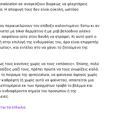
sonalization σε αναγκάζουν διαρκώς να φλερτάρεις
α. Η αποφυγή τους δεν είναι εύκολη, ωστόσο
 που περικυκλώνουν τον επίδοξο καλοντυμένο. Εστω κι αν
στεί με biker δερμάτινο ή με μοβ βελούδινο γιλέκο
 ασφάλεια ούτε στον δανδή να στραφεί. Κι αυτό γιατί ο
 στην επιλογή της ενδυμασίας του, άρα είναι επιρρεπής
ωτος», και εντέλει στο να χάνει το ζητούμενο της
ως τους κανόνες χωρίς να τους «σπάσεις». Επίσης, πολύ
παίζεις μαζί τους, πρέπει πρώτα να τους γνωρίζεις καλά.
 το πείραμα της sprezzatura, να φαίνεσαι άψογος χωρίς
καθρέφτη (ή χωρίς αυτό να φαίνεται), απαιτείται μια
λεπτομέρεια εκ των πραγμάτων τραβά το βλέμμα και
ον ενδιαφέροντα σημεία του προσώπου ή της
ειες.
άτω
τα είδωλα
.