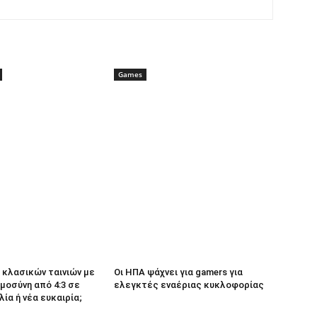
Games
κλασικών ταινιών με
Οι ΗΠΑ ψάχνει για gamers για
μοσύνη από 4:3 σε
ελεγκτές εναέριας κυκλοφορίας
λία ή νέα ευκαιρία;