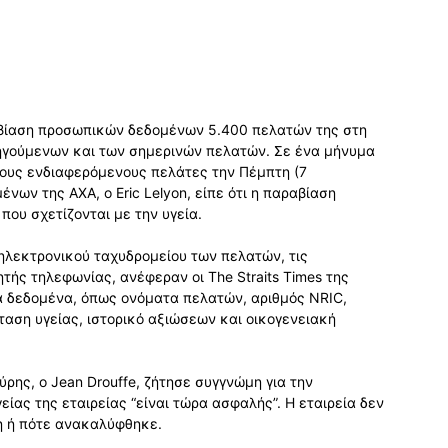
αβίαση προσωπικών δεδομένων 5.400 πελατών της στη
γούμενων και των σημερινών πελατών. Σε ένα μήνυμα
ους ενδιαφερόμενους πελάτες την Πέμπτη (7
νων της AXA, ο Eric Lelyon, είπε ότι η παραβίαση
που σχετίζονται με την υγεία.
ηλεκτρονικού ταχυδρομείου των πελατών, τις
τής τηλεφωνίας, ανέφεραν οι The Straits Times της
ά δεδομένα, όπως ονόματα πελατών, αριθμός NRIC,
ταση υγείας, ιστορικό αξιώσεων και οικογενειακή
ρης, ο Jean Drouffe, ζήτησε συγγνώμη για την
είας της εταιρείας “είναι τώρα ασφαλής”. Η εταιρεία δεν
η ή πότε ανακαλύφθηκε.