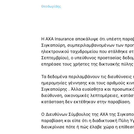
Κοινοποίηση
Η AXA Insurance αποκάλυψε ότι υπέστη παρ
Σιγκαπούρη, συμπεριλαμβανομένων των προη
ηλεκτρονικού ταχυδρομείου που στάλθηκε στ
Σεπτεμβρίου), ο υπεύθυνος προστασίας δεδομέ
επηρέασε τους χρήστες της δικτυακής πύλης 
Τα δεδομένα περιλαμβάνουν τις διευθύνσεις 
ημερομηνίες γέννησης και τους αριθμούς κινη
Σιγκαπούρης . Άλλα ευαίσθητα και προσωπικ
διεύθυνση, οικονομικές λεπτομέρειες, κατάσ
κατάσταση δεν εκτέθηκαν στην παραβίαση.
Ο Διευθύνων Σύμβουλος της AXA της Σιγκαπού
παραβίαση και είπε ότι η διαδικτυακή Πύλη Υγ
διευκρίνισε πότε ή πώς έλαβε χώρα η επίθεσ