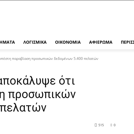
ΉΜΑΤΑ
ΛΟΓΙΣΜΙΚΆ
ΟΙΚΟΝΟΜΊΑ
ΑΦΙΈΡΩΜΑ
ΠΕΡΙΣ
 υπέστη παραβίαση προσωπικών δεδομένων 5.400 πελατών
αποκάλυψε ότι
ση προσωπικών
 πελατών
515
0