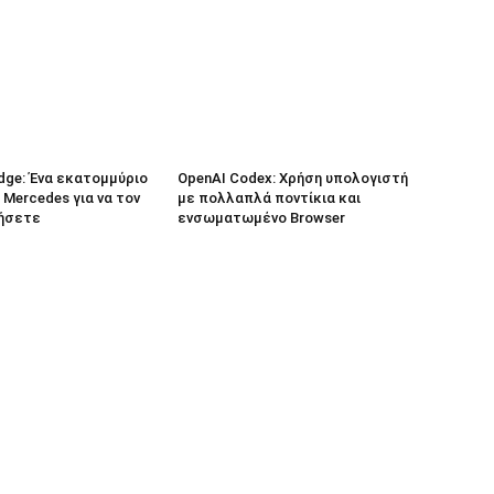
dge: Ένα εκατομμύριο
OpenAI Codex: Χρήση υπολογιστή
 Mercedes για να τον
με πολλαπλά ποντίκια και
ήσετε
ενσωματωμένο Browser