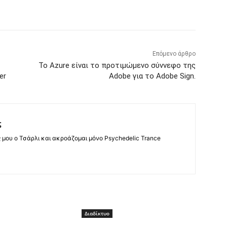
Επόμενο άρθρο
Το Azure είναι το προτιμώμενο σύννεφο της
er
Adobe για το Adobe Sign.
ς
ς μου ο Τσάρλι και ακροάζομαι μόνο Psychedelic Trance
Διαδίκτυο