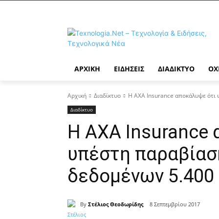
ΑΡΧΙΚΉ
ΕΙΔΉΣΕΙΣ
ΔΙΑΔΊΚΤΥΟ
ΟΧ
Αρχική
Διαδίκτυο
Η AXA Insurance αποκάλυψε ότι
Διαδίκτυο
Η AXA Insurance 
υπέστη παραβία
δεδομένων 5.400
By
Στέλιος Θεοδωρίδης
8 Σεπτεμβρίου 2017