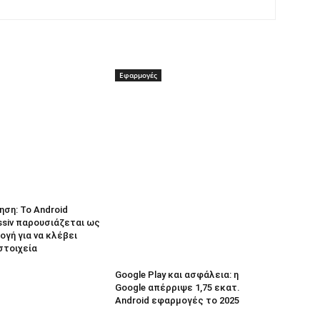
Εφαρμογές
ηση: Το Android
ssiv παρουσιάζεται ως
γή για να κλέβει
στοιχεία
Google Play και ασφάλεια: η
Google απέρριψε 1,75 εκατ.
Android εφαρμογές το 2025