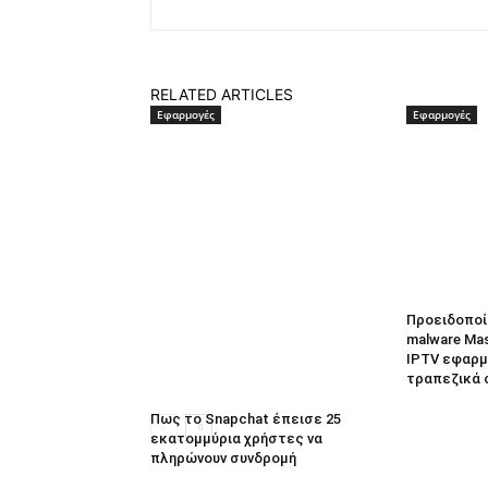
RELATED ARTICLES
Εφαρμογές
Εφαρμογές
Προειδοποί
malware Ma
IPTV εφαρμο
τραπεζικά 
Πως το Snapchat έπεισε 25
εκατομμύρια χρήστες να
πληρώνουν συνδρομή