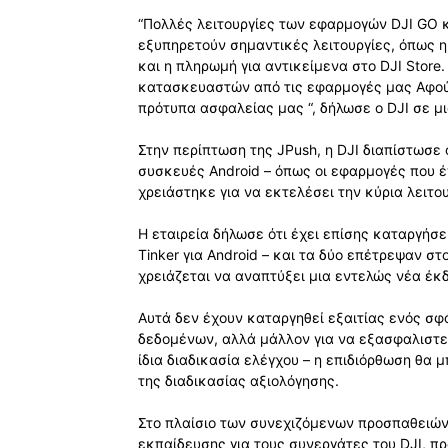
“Πολλές λειτουργίες των εφαρμογών DJI GO κ
εξυπηρετούν σημαντικές λειτουργίες, όπως 
και η πληρωμή για αντικείμενα στο DJI Stor
κατασκευαστών από τις εφαρμογές μας Αφού 
πρότυπα ασφαλείας μας “, δήλωσε ο DJI σε μ
Στην περίπτωση της JPush, η DJI διαπίστωσε
συσκευές Android – όπως οι εφαρμογές που 
χρειάστηκε για να εκτελέσει την κύρια λειτο
Η εταιρεία δήλωσε ότι έχει επίσης καταργήσει τ
Tinker για Android – και τα δύο επέτρεψαν σ
χρειάζεται να αναπτύξει μια εντελώς νέα έκ
Αυτά δεν έχουν καταργηθεί εξαιτίας ενός 
δεδομένων, αλλά μάλλον για να εξασφαλιστεί
ίδια διαδικασία ελέγχου – η επιδιόρθωση θ
της διαδικασίας αξιολόγησης.
Στο πλαίσιο των συνεχιζόμενων προσπαθειών
εκπαίδευσης για τους συνεργάτες του DJI, π