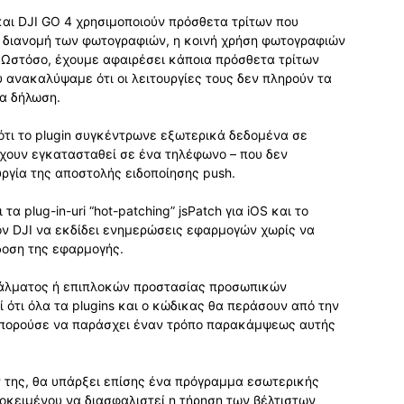
αι DJI GO 4 χρησιμοποιούν πρόσθετα τρίτων που
η διανομή των φωτογραφιών, η κοινή χρήση φωτογραφιών
e. Ωστόσο, έχουμε αφαιρέσει κάποια πρόσθετα τρίτων
ανακαλύψαμε ότι οι λειτουργίες τους δεν πληρούν τα
ια δήλωση.
 ότι το plugin συγκέντρωνε εξωτερικά δεδομένα σε
έχουν εγκατασταθεί σε ένα τηλέφωνο – που δεν
υργία της αποστολής ειδοποίησης push.
α plug-in-uri “hot-patching” jsPatch για iOS και το
τον DJI να εκδίδει ενημερώσεις εφαρμογών χωρίς να
δοση της εφαρμογής.
σφάλματος ή επιπλοκών προστασίας προσωπικών
 ότι όλα τα plugins και ο κώδικας θα περάσουν από την
α μπορούσε να παράσχει έναν τρόπο παρακάμψεως αυτής
 της, θα υπάρξει επίσης ένα πρόγραμμα εσωτερικής
ροκειμένου να διασφαλιστεί η τήρηση των βέλτιστων