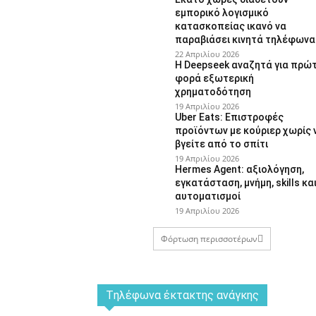
εμπορικό λογισμικό
κατασκοπείας ικανό να
παραβιάσει κινητά τηλέφωνα
22 Απριλίου 2026
Η Deepseek αναζητά για πρώ
φορά εξωτερική
χρηματοδότηση
19 Απριλίου 2026
Uber Eats: Επιστροφές
προϊόντων με κούριερ χωρίς 
βγείτε από το σπίτι
19 Απριλίου 2026
Hermes Agent: αξιολόγηση,
εγκατάσταση, μνήμη, skills κα
αυτοματισμοί
19 Απριλίου 2026
Φόρτωση περισσοτέρων
Tηλέφωνα έκτακτης ανάγκης