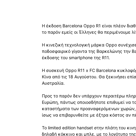
Η έκδοση Barcelona Oppo R1 είναι πλέον δια
το παρόν εμείς οι Έλληνες θα περιμένουμε 
Η κινεζική τεχνολογική μάρκα Oppo συνέχισε
ποδοσφαιρικό γίγαντα της Βαρκελώνης την Bar
έκδοσης του smartphone της R11.
Η συσκευή Oppo R11 x FC Barcelona κυκλοφόρ
Κίνα από τις 18 Αυγούστου. Θα ξεκινήσει επί
Αυστραλία.
Προς το παρόν δεν υπάρχουν περαιτέρω πληρο
Ευρώπη, πάντως οποιοσδήποτε επιθυμεί να τα
καταστήματα των προαναφερόμενων χωρών, απ
ίσως να επιβαρυνθείτε με έξτρα κόστος αν 
Το limited edition handset στην πλάτη του κ
δηλαδή κόκκινο και μπλε, με το λογότυπο τη