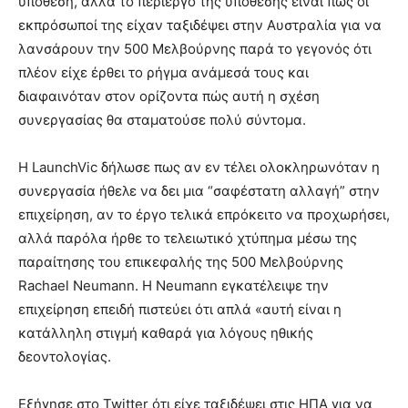
υπόθεση, αλλά το περίεργο της υπόθεσης είναι πως οι
εκπρόσωποί της είχαν ταξιδέψει στην Αυστραλία για να
λανσάρουν την 500 Μελβούρνης παρά το γεγονός ότι
πλέον είχε έρθει το ρήγμα ανάμεσά τους και
διαφαινόταν στον ορίζοντα πώς αυτή η σχέση
συνεργασίας θα σταματούσε πολύ σύντομα.
Η LaunchVic δήλωσε πως αν εν τέλει ολοκληρωνόταν η
συνεργασία ήθελε να δει μια “σαφέστατη αλλαγή” στην
επιχείρηση, αν το έργο τελικά επρόκειτο να προχωρήσει,
αλλά παρόλα ήρθε το τελειωτικό χτύπημα μέσω της
παραίτησης του επικεφαλής της 500 Μελβούρνης
Rachael Neumann. Η Neumann εγκατέλειψε την
επιχείρηση επειδή πιστεύει ότι απλά «αυτή είναι η
κατάλληλη στιγμή καθαρά για λόγους ηθικής
δεοντολογίας.
Εξήγησε στο Twitter ότι είχε ταξιδέψει στις ΗΠΑ για να