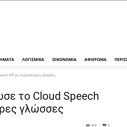
ΉΜΑΤΑ
ΛΟΓΙΣΜΙΚΆ
ΟΙΚΟΝΟΜΊΑ
ΑΦΙΈΡΩΜΑ
ΠΕΡΙΣ
peech API με περισσότερες γλώσσες
ωσε το Cloud Speech
ερες γλώσσες
410
0