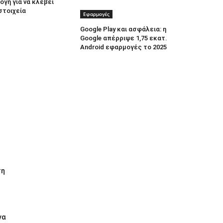
γή για να κλέβει
στοιχεία
Εφαρμογές
Google Play και ασφάλεια: η
Google απέρριψε 1,75 εκατ.
Android εφαρμογές το 2025
τη
να