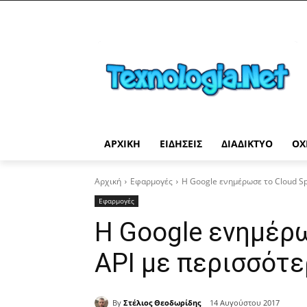
ΑΡΧΙΚΉ
ΕΙΔΉΣΕΙΣ
ΔΙΑΔΊΚΤΥΟ
ΟΧ
Αρχική
Εφαρμογές
Η Google ενημέρωσε το Cloud S
Εφαρμογές
Η Google ενημέρ
API με περισσότ
By
Στέλιος Θεοδωρίδης
14 Αυγούστου 2017