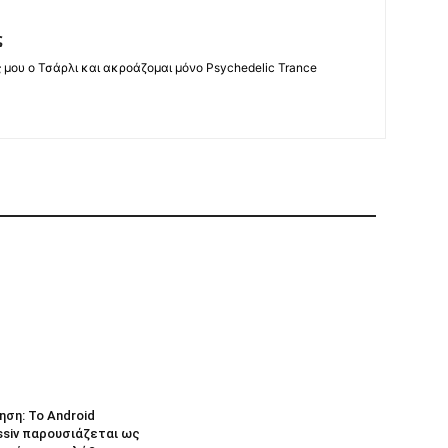
ς
ς μου ο Τσάρλι και ακροάζομαι μόνο Psychedelic Trance
ηση: Το Android
ssiv παρουσιάζεται ως