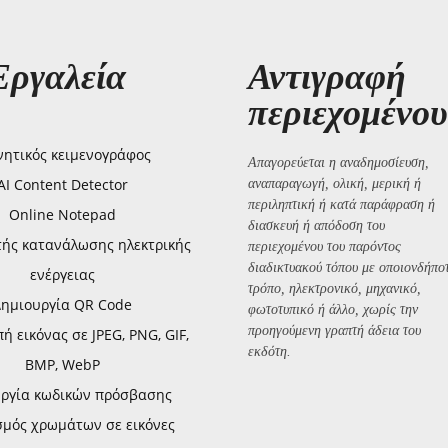
Εργαλεία
Αντιγραφή
περιεχομένου
ητικός κειμενογράφος
Απαγορεύεται η αναδημοσίευση,
AI Content Detector
αναπαραγωγή, ολική, μερική ή
περιληπτική ή κατά παράφραση ή
Online Notepad
διασκευή ή απόδοση του
τής κατανάλωσης ηλεκτρικής
περιεχομένου του παρόντος
διαδικτυακού τόπου με οποιονδήπο
ενέργειας
τρόπο, ηλεκτρονικό, μηχανικό,
Δημιουργία QR Code
φωτοτυπικό ή άλλο, χωρίς την
προηγούμενη γραπτή άδεια του
 εικόνας σε JPEG, PNG, GIF,
εκδότη.
BMP, WebP
ργία κωδικών πρόσβασης
σμός χρωμάτων σε εικόνες