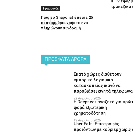
IPTV εφαρμο
τραπεζικά 
Εφαρμογές
Πως το Snapchat έπεισε 25
εκατομμύρια χρήστες να
πληρώνουν συνδρομή
ΠΡΌΣΦΑΤΑ ΆΡΘΡΑ
Εκατό χώρες διαθέτουν
εμπορικό λογισμικό
κατασκοπείας ικανό να
παραβιάσει κινητά τηλέφωνα
22 Απριλίου 2026
Η Deepseek αναζητά για πρώ
φορά εξωτερική
χρηματοδότηση
19 Απριλίου 2026
Uber Eats: Επιστροφές
προϊόντων με κούριερ χωρίς 