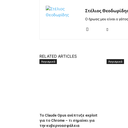
Στέλιος Θεοδωρίδη
Ο ήρωας μου είναι ο γάτο
RELATED ARTICLES
Λογισμικά
Λογισμικά
Το Claude Opus ανέπτυξε exploit
για το Chrome – τι σημαίνει για
την κυβερνοασφάλεια