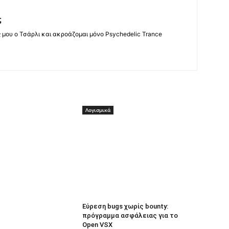
ς
ς μου ο Τσάρλι και ακροάζομαι μόνο Psychedelic Trance
Λογισμικά
Εύρεση bugs χωρίς bounty:
πρόγραμμα ασφάλειας για το
Open VSX