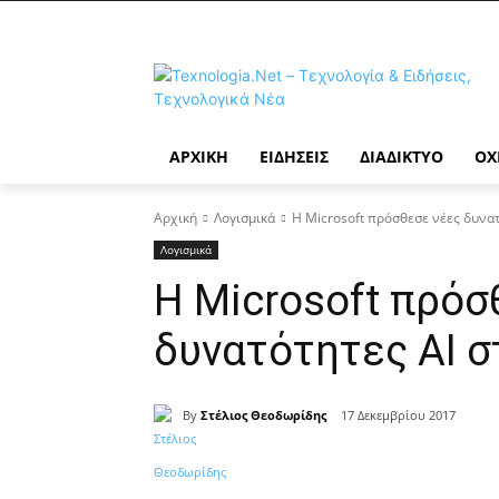
ΑΡΧΙΚΉ
ΕΙΔΉΣΕΙΣ
ΔΙΑΔΊΚΤΥΟ
ΟΧ
Αρχική
Λογισμικά
Η Microsoft πρόσθεσε νέες δυνατ
Λογισμικά
Η Microsoft πρόσ
δυνατότητες AI σ
By
Στέλιος Θεοδωρίδης
17 Δεκεμβρίου 2017
Κοινοποίηση