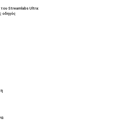
του Streamlabs Ultra:
ς οδηγός
τη
να