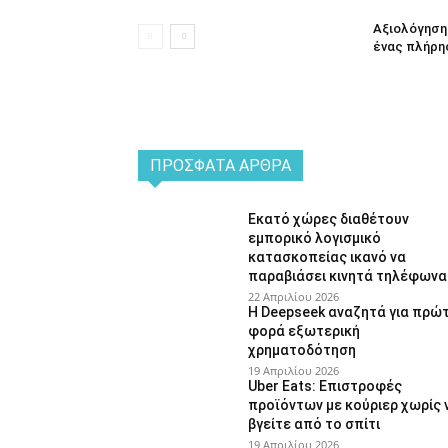
Αξιολόγηση 
ένας πλήρη
ΠΡΌΣΦΑΤΑ ΆΡΘΡΑ
Εκατό χώρες διαθέτουν
εμπορικό λογισμικό
κατασκοπείας ικανό να
παραβιάσει κινητά τηλέφωνα
22 Απριλίου 2026
Η Deepseek αναζητά για πρώ
φορά εξωτερική
χρηματοδότηση
19 Απριλίου 2026
Uber Eats: Επιστροφές
προϊόντων με κούριερ χωρίς 
βγείτε από το σπίτι
19 Απριλίου 2026