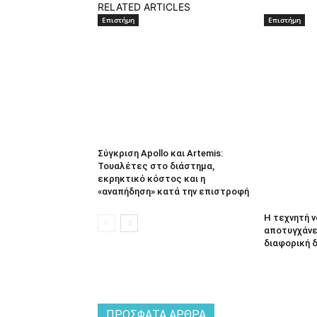
RELATED ARTICLES
Επιστήμη
Επιστήμη
Σύγκριση Apollo και Artemis:
Τουαλέτες στο διάστημα,
εκρηκτικό κόστος και η
«αναπήδηση» κατά την επιστροφή
Η τεχνητή 
αποτυγχάνει
διαφορική 
ΠΡΌΣΦΑΤΑ ΆΡΘΡΑ