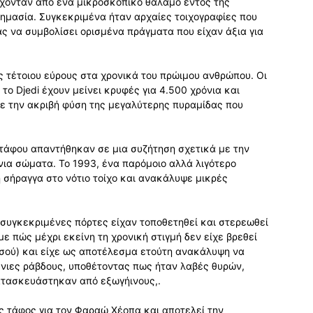
χονταν από ένα μικροσκοπικό θάλαμο εντός της
ημασία. Συγκεκριμένα ήταν αρχαίες τοιχογραφίες που
ς να συμβολίσει ορισμένα πράγματα που είχαν άξια για
ς τέτοιου εύρους στα χρονικά του πρώιμου ανθρώπου. Οι
ο Djedi έχουν μείνει κρυφές για 4.500 χρόνια και
ε την ακριβή φύση της μεγαλύτερης πυραμίδας που
 τάφου απαντήθηκαν σε μια συζήτηση σχετικά με την
ια σώματα. Το 1993, ένα παρόμοιο αλλά λιγότερο
 σήραγγα στο νότιο τοίχο και ανακάλυψε μικρές
ι συγκεκριμένες πόρτες είχαν τοποθετηθεί και στερεωθεί
ε πώς μέχρι εκείνη τη χρονική στιγμή δεν είχε βρεθεί
υσού) και είχε ως αποτέλεσμα ετούτη ανακάλυψη να
ρένιες ράβδους, υποθέτοντας πως ήταν λαβές θυρών,
κατασκευάστηκαν από εξωγήινους,.
ς τάφος για τον Φαραώ Χέοπα και αποτελεί την