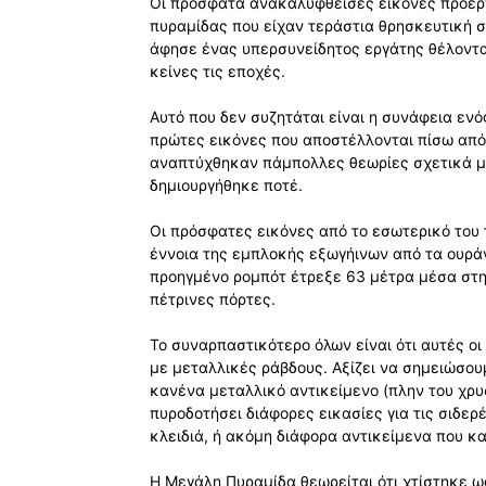
Οι πρόσφατα ανακαλυφθείσες εικόνες προέρ
πυραμίδας που είχαν τεράστια θρησκευτική σ
άφησε ένας υπερσυνείδητος εργάτης θέλοντα
κείνες τις εποχές.
Αυτό που δεν συζητάται είναι η συνάφεια ενό
πρώτες εικόνες που αποστέλλονται πίσω από τ
αναπτύχθηκαν πάμπολλες θεωρίες σχετικά μ
δημιουργήθηκε ποτέ.
Οι πρόσφατες εικόνες από το εσωτερικό του
έννοια της εμπλοκής εξωγήινων από τα ουράν
προηγμένο ρομπότ έτρεξε 63 μέτρα μέσα στη
πέτρινες πόρτες.
Το συναρπαστικότερο όλων είναι ότι αυτές ο
με μεταλλικές ράβδους. Αξίζει να σημειώσουμ
κανένα μεταλλικό αντικείμενο (πλην του χρ
πυροδοτήσει διάφορες εικασίες για τις σιδε
κλειδιά, ή ακόμη διάφορα αντικείμενα που 
Η Μεγάλη Πυραμίδα θεωρείται ότι χτίστηκε ω