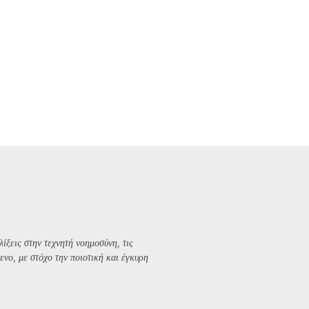
λίξεις στην τεχνητή νοημοσύνη, τις
ενο, με στόχο την ποιοτική και έγκυρη