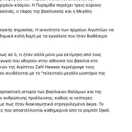
ρχαίου κόσμου. Η Πυραμίδα περιέχει τρεις κύριους
ασιλιάς, ο τάφος της βασίλισσας και η Μεγάλη
λογικής σημασίας. Η ικανότητα των αρχαίων Αιγυπτίων να
δομικά καλή δομή με τα εργαλεία που ήταν διαθέσιμα
φως σε ό, τι ήταν απλά μόνο μια εκτίμηση από τους
γωγοί που οδηγούν στην αίθουσα του βασιλιά στο
κών της Αιγύπτου Zahi Hawass περιέγραψε τους
ου συνδέονται με το “τελευταίο μεγάλο μυστήριο της
αρπαστική ιστορία των βασιλικών θαλάμων και της
αι ανθρώπινης προέλευσης, καθώς οι νεότερες
με πως ήταν διακοσμητικά στρογγυλεμένα άκρα. Το
ες που αποστέλλονται καθημερινά από το ρομπότ Djedi.