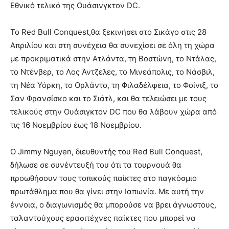
Εθνικό τελικό της Ουάσινγκτον DC.
Το Red Bull Conquest,θα ξεκινήσει στο Σικάγο στις 28
Απριλίου και στη συνέχεια θα συνεχίσει σε όλη τη χώρα
με προκριματικά στην Ατλάντα, τη Βοστώνη, το Ντάλας,
το Ντένβερ, το Λος Άντζελες, το Μινεάπολις, το Νάσβιλ,
τη Νέα Υόρκη, το Ορλάντο, τη Φιλαδέλφεια, το Φοίνιξ, το
Σαν Φρανσίσκο και το Σιάτλ, και θα τελειώσει με τους
τελικούς στην Ουάσιγκτον DC που θα λάβουν χώρα από
τις 16 Νοεμβρίου έως 18 Νοεμβρίου.
Ο Jimmy Nguyen, διευθυντής του Red Bull Conquest,
δήλωσε σε συνέντευξή του ότι τα τουρνουά θα
προωθήσουν τους τοπικούς παίκτες στο παγκόσμιο
πρωτάθλημα που θα γίνει στην Ιαπωνία. Με αυτή την
έννοια, ο διαγωνισμός θα μπορούσε να βρει άγνωστους,
ταλαντούχους ερασιτέχνες παίκτες που μπορεί να