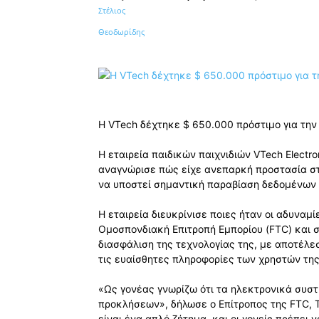
Κοινοποίηση
Η VTech δέχτηκε $ 650.000 πρόστιμο για την
Η εταιρεία παιδικών παιχνιδιών VTech Electr
αναγνώρισε πώς είχε ανεπαρκή προστασία στ
να υποστεί σημαντική παραβίαση δεδομένων 
Η εταιρεία διευκρίνισε ποιες ήταν οι αδυναμί
Ομοσπονδιακή Επιτροπή Εμπορίου (FTC) και 
διασφάλιση της τεχνολογίας της, με αποτέλ
τις ευαίσθητες πληροφορίες των χρηστών της,
«Ως γονέας γνωρίζω ότι τα ηλεκτρονικά συστ
προκλήσεων», δήλωσε ο Επίτροπος της FTC, T
είναι ένα απλό ζήτημα, και οι γονείς πρέπει