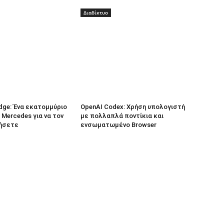
Διαδίκτυο
dge: Ένα εκατομμύριο
OpenAI Codex: Χρήση υπολογιστή
 Mercedes για να τον
με πολλαπλά ποντίκια και
ήσετε
ενσωματωμένο Browser