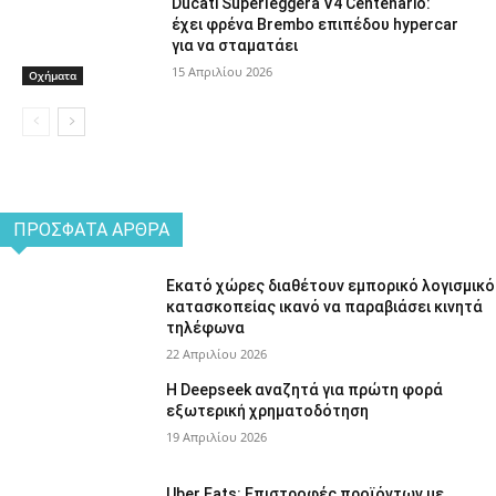
Ducati Superleggera V4 Centenario:
έχει φρένα Brembo επιπέδου hypercar
για να σταματάει
15 Απριλίου 2026
Οχήματα
ΠΡΌΣΦΑΤΑ ΆΡΘΡΑ
Εκατό χώρες διαθέτουν εμπορικό λογισμικό
κατασκοπείας ικανό να παραβιάσει κινητά
τηλέφωνα
22 Απριλίου 2026
Η Deepseek αναζητά για πρώτη φορά
εξωτερική χρηματοδότηση
19 Απριλίου 2026
Uber Eats: Επιστροφές προϊόντων με