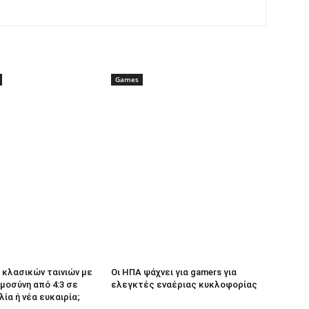
Games
κλασικών ταινιών με
Οι ΗΠΑ ψάχνει για gamers για
μοσύνη από 4:3 σε
ελεγκτές εναέριας κυκλοφορίας
λία ή νέα ευκαιρία;