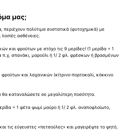
όμα μας;
ά, περιέχουν πολύτιμα συστατικά (φυτοχημικά) με
 λοιπές ασθένειες.
ν και φρούτων με στόχο τις 9 μερίδες! (1 μερίδα = 1
π.χ. σπανάκι, μαρούλι ή 1/ 2 φλ. φρέσκων ή βρασμένων
 φρούτων και λαχανικών (κίτρινο-πορτοκαλί, κόκκινο
ου θα καταναλώσετε σε μεγαλύτερη ποσότητα.
ερίδα = 1 φέτα ψωμί μαύρο ή 1/ 2 φλ. αναποφλοίωτο,
και τις εύγευστες «πετσούλες» και μαγειρέψτε το ψητό,