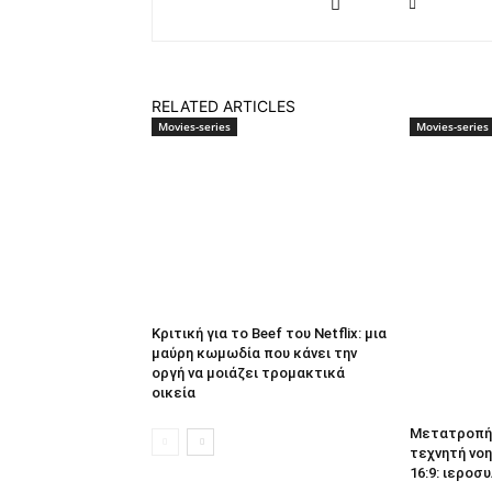
RELATED ARTICLES
Movies-series
Movies-series
Κριτική για το Beef του Netflix: μια
μαύρη κωμωδία που κάνει την
οργή να μοιάζει τρομακτικά
οικεία
Μετατροπή 
τεχνητή νοη
16:9: ιεροσυ