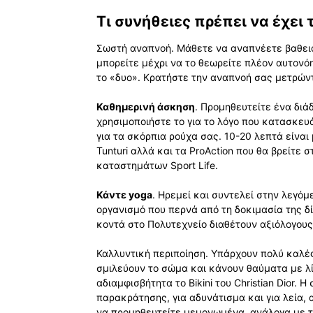
Τι συνήθειες πρέπει να έχει
Σωστή αναπνοή. Μάθετε να αναπνέετε βαθει
μπορείτε μέχρι να το θεωρείτε πλέον αυτονό
το «δυο». Κρατήστε την αναπνοή σας μετρώντ
Καθημερινή άσκηση
. Προμηθευτείτε ένα διά
χρησιμοποιήστε το για το λόγο που κατασκευ
για τα σκόρπια ρούχα σας. 10-20 λεπτά είνα
Tunturi αλλά και τα ProAction που θα βρείτε
καταστημάτων Sport Life.
Κάντε yoga
. Ηρεμεί και συντελεί στην λεγό
οργανισμό που περνά από τη δοκιμασία της δ
κοντά στο Πολυτεχνείο διαθέτουν αξιόλογου
Καλλυντική περιποίηση. Υπάρχουν πολύ καλέ
σμιλεύουν το σώμα και κάνουν θαύματα με λί
αδιαμφισβήτητα το Bikini του Christian Dior. 
παρακράτησης, για αδυνάτισμα και για λεία, 
να προμηθευτείτε μεμονωμένα, ανάλογα με τι