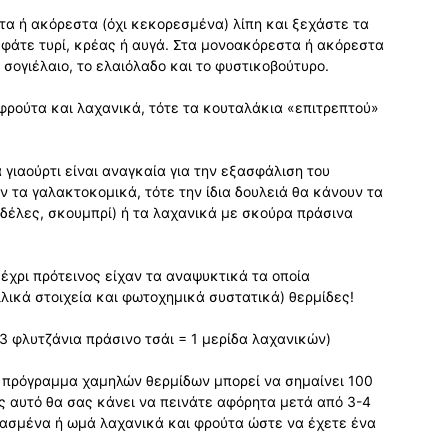
τα ή ακόρεστα (όχι κεκορεσμένα) λίπη και ξεχάστε τα
 φάτε τυρί, κρέας ή αυγά. Στα μονοακόρεστα ή ακόρεστα
 σογιέλαιο, το ελαιόλαδο και το φυστικοβούτυρο.
φρούτα και λαχανικά, τότε τα κουταλάκια «επιτρεπτού»
 γιαούρτι είναι αναγκαία για την εξασφάλιση του
ν τα γαλακτοκομικά, τότε την ίδια δουλειά θα κάνουν τα
δέλες, σκουμπρί) ή τα λαχανικά με σκούρα πράσινα
χρι πρότεινος είχαν τα αναψυκτικά τα οποία
λικά στοιχεία και φωτοχημικά συστατικά) θερμίδες!
-3 φλυτζάνια πράσινο τσάι = 1 μερίδα λαχανικών)
α πρόγραμμα χαμηλών θερμίδων μπορεί να σημαίνει 100
ς αυτό θα σας κάνει να πεινάτε αφόρητα μετά από 3-4
βρασμένα ή ωμά λαχανικά και φρούτα ώστε να έχετε ένα