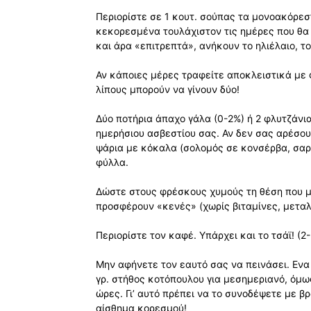
Περιορίστε σε 1 κουτ. σούπας τα μονοακόρεσ
κεκορεσμένα τουλάχιστον τις ημέρες που θα
και άρα «επιτρεπτά», ανήκουν το ηλιέλαιο, το
Αν κάποιες μέρες τραφείτε αποκλειστικά με 
λίπους μπορούν να γίνουν δύο!
Δύο ποτήρια άπαχο γάλα (0-2%) ή 2 φλυτζάνια
ημερήσιου ασβεστίου σας. Αν δεν σας αρέσου
ψάρια με κόκαλα (σολομός σε κονσέρβα, σαρ
φύλλα.
Δώστε στους φρέσκους χυμούς τη θέση που μέ
προσφέρουν «κενές» (χωρίς βιταμίνες, μεταλ
Περιορίστε τον καφέ. Υπάρχει και το τσάϊ! (2
Μην αφήνετε τον εαυτό σας να πεινάσει. Εν
γρ. στήθος κοτόπουλου για μεσημεριανό, όμω
ώρες. Γι’ αυτό πρέπει να το συνοδέψετε με 
αίσθημα κορεσμού!