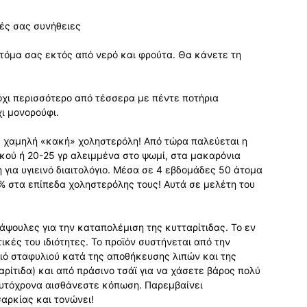
κές σας συνήθειες
στόμα σας εκτός από νερό και φρούτα. Θα κάνετε τη
 όχι περισσότερο από τέσσερα με πέντε ποτήρια
χι μονορούφι.
ια χαμηλή «κακή» χοληστερόλη! Από τώρα παλεύεται η
κού ή 20-25 γρ αλειμμένα στο ψωμί, στα μακαρόνια
 για υγιεινό διαιτολόγιο. Μέσα σε 4 εβδομάδες 50 άτομα
% στα επίπεδα χοληστερόλης τους! Αυτά σε μελέτη του
άψουλες για την καταπολέμιση της κυτταρίτιδας. Το εν
ικές του ιδιότητες. Το προϊόν συστήνεται από την
ιό σταφυλιού κατά της αποθήκευσης λιπών και της
ρίτιδα) και από πράσινο τσάϊ για να χάσετε βάρος πολύ
αυτόχρονα αισθάνεστε κόπωση. Παρεμβαίνει
αρκίας και τονώνει!