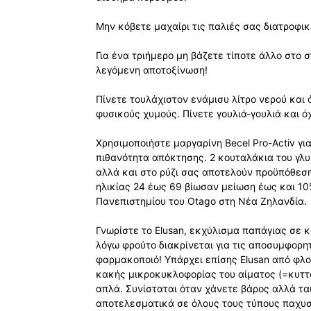
Μην κόβετε μαχαίρι τις παλιές σας διατροφι
Για ένα τριήμερο μη βάζετε τίποτε άλλο στο 
λεγόμενη αποτοξίνωση!
Πίνετε τουλάχιστον ενάμισυ λίτρο νερού και
φυσικούς χυμούς. Πίνετε γουλιά-γουλιά και ό
Χρησιμοποιήστε μαργαρίνη Becel Pro-Activ γ
πιθανότητα απόκτησης. 2 κουταλάκια του γλυ
αλλά και στο ρύζι σας αποτελούν προϋπόθεση
ηλικίας 24 έως 69 βίωσαν μείωση έως και 10
Πανεπιστημίου του Otago στη Νέα Ζηλανδία.
Γνωρίστε το Elusan, εκχύλισμα παπάγιας σε κ
λόγω φρούτο διακρίνεται για τις αποσυμφορητ
φαρμακοποιό! Υπάρχει επίσης Elusan από φλο
κακής μικροκυκλοφορίας του αίματος (=κυττα
απλά. Συνίσταται όταν χάνετε βάρος αλλά τ
αποτελεσματικά σε όλους τους τύπους παχυσ