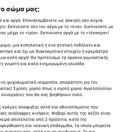
 το σώμα μας;
ά και αργά. Επαναλαμβάνετε ως άσκηση όσο συχνά
ητο. Εκπνεύστε όλο τον αέρα με το «ένα». Εισπνεύστε με
ας μέχρι το «τρία». Εκπνεύστε αργά με το «τέσσερα»!
δρομο, μια κοπηλατική ή ένα στατικό ποδήλατο και
άστηκε και όχι ως διακοσμητικό στοιχείο ή κρεμάστρα
ι μια καλή αρχή! Θα προτείναμε τα όργανα γυμναστικής
 στη γνωστή και καλά ενημερωμένη αλυσίδα
μενη ψυχοσωματική ισορροπία, απαραίτητη για τον
ίαιτας! Σχολές χορού όπως η σχολή χορού Αγγελοπούλου
ς συνεργάτες που θα σας βοηθήσουν πολύ.
ς κρέμες σύσφιγξης αλλά και αδυνατίσματος που
γες ανάλαφρες κινήσεις. Φαβορί αυτής της σεζόν είναι
Η σειρά αποτελείται από 3 προϊόντα, κατά της
αψεγάδιαστη και νεανική επιδερμίδα, τα οποία μπορείτε
ς ανάγκες σας, αλλά και σε συνδυασμό. Το πιο