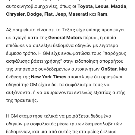
αυτοκινητοβιομηχανίες, όπως οι
Toyota
,
Lexus
,
Mazda
,
Chrysler
,
Dodge
,
Fiat
,
Jeep
,
Maserati
και
Ram
.
Αξιοσημείωτο είναι ότι το Τέξας είχε επίσης προσφύγει
σε αγωγή κατά της
General Motors
πέρυσι, η οποία
επιδίωκε να συλλέξει δεδομένα οδηγών με λιγότερο
έμμεσο τρόπο. Η GM είχε ενσωματώσει τους “παρόχους
ασφάλισης βάσει χρήσης” στην ειδοποίηση απορρήτου
της υπηρεσίας συνδεδεμένων αυτοκινήτων
OnStar
. Μια
έκθεση της
New York Times
αποκάλυψε ότι ορισμένοι
οδηγοί της GM είχαν δει τα ασφάλιστρα τους να
αυξάνονται ή να ακυρώνονται εντελώς εξαιτίας αυτής
της πρακτικής.
Η GM σταμάτησε τελικά να μοιράζεται δεδομένα
οδηγών με ασφαλιστές μέσω τρίτων διαμεσολαβητών
δεδομένων, και μια από αυτές τις εταιρείες έκλεισε