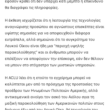
εφόσον κριθεί ότι δεν υπάρχει κάτι μεμπτό ή επικίνδυνο
θα διαγράφει τις πληροφορίες.
Η έκθεση ισχυρίζεται ότι η λειτουργία της τεχνολογίας
αναγνώρισης προσώπου σε αγνώστους επισκέπτες είναι
υψίστης σημασίας για να αποφευχθούν διάφορα
ευτράπελα, αλλά σημειώνει ότι το συγκρότημα του
Λευκού Οίκου είναι ήδη μια “περιοχή υψηλής
παρακολούθησης” και οι άνθρωποι μπορούν να
επιλέξουν να αποφύγουν την επίσκεψη, εάν δεν θέλουν
να μπουν στο στόχαστρο των μυστικών υπηρεσιών.
Η ACLU λέει ότι η ετούτο το εγχείρημα μπορεί να
καλύπτεται μεν από το πρόσχημα της προστασίας του
προέδρου των Ηνωμένων Πολιτειών Αμερικής, αλλά
αντικειμενικά ανοίγει τον ασκό του Αιόλου σγια τη
μαζική παρακολούθηση των Αμερικανών πολιτών στους
δρόμους έξω από τον Λευκό Οίκο. (Η τεχνολογία του