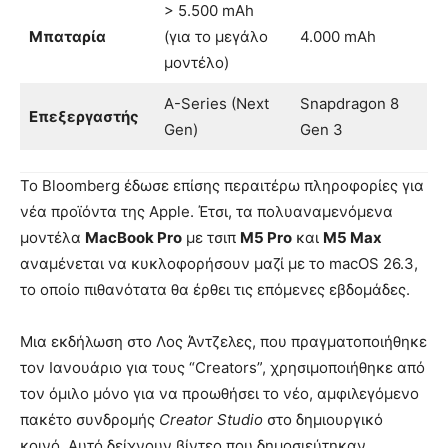
> 5.500 mAh
Μπαταρία
(για το μεγάλο
4.000 mAh
μοντέλο)
A-Series (Next
Snapdragon 8
Επεξεργαστής
Gen)
Gen 3
Το Bloomberg έδωσε επίσης περαιτέρω πληροφορίες για
νέα προϊόντα της Apple. Έτσι, τα πολυαναμενόμενα
μοντέλα
MacBook Pro
με τσιπ
M5 Pro
και
M5 Max
αναμένεται να κυκλοφορήσουν μαζί με το macOS 26.3,
το οποίο πιθανότατα θα έρθει τις επόμενες εβδομάδες.
Μια εκδήλωση στο Λος Άντζελες, που πραγματοποιήθηκε
τον Ιανουάριο για τους “Creators”, χρησιμοποιήθηκε από
τον όμιλο μόνο για να προωθήσει το νέο, αμφιλεγόμενο
πακέτο συνδρομής
Creator Studio
στο δημιουργικό
κοινό. Αυτό δείχνουν βίντεο που δημοσιεύτηκαν