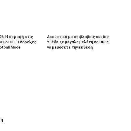
26: Η στροφή στις
Ακουστικά με επιβλαβείς ουσίες:
D, οι OLED κορνίζες
τι έδειξε μεγάλη μελέτη και πως
ootball Mode
να μειώσετε την έκθεση
τη