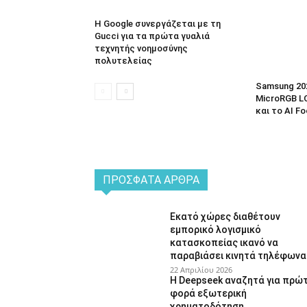
Η Google συνεργάζεται με τη
Gucci για τα πρώτα γυαλιά
τεχνητής νοημοσύνης
πολυτελείας
Samsung 20
MicroRGB LC
και το AI F
ΠΡΌΣΦΑΤΑ ΆΡΘΡΑ
Εκατό χώρες διαθέτουν
εμπορικό λογισμικό
κατασκοπείας ικανό να
παραβιάσει κινητά τηλέφωνα
22 Απριλίου 2026
Η Deepseek αναζητά για πρώ
φορά εξωτερική
χρηματοδότηση