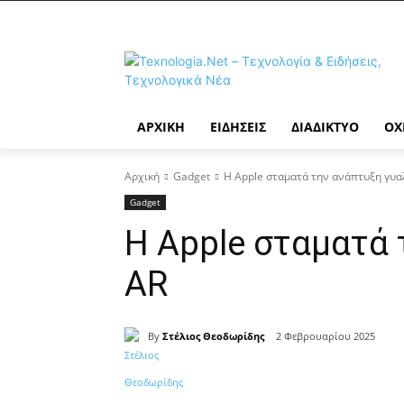
ΑΡΧΙΚΉ
ΕΙΔΉΣΕΙΣ
ΔΙΑΔΊΚΤΥΟ
ΟΧ
Αρχική
Gadget
Η Apple σταματά την ανάπτυξη γυα
Gadget
Η Apple σταματά 
AR
By
Στέλιος Θεοδωρίδης
2 Φεβρουαρίου 2025
Κοινοποίηση