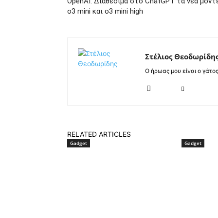
OpenAI: Διαθέσιμα στο ChatGPT τα νέα μοντ
o3 mini και o3 mini high
Στέλιος Θεοδωρίδη
Ο ήρωας μου είναι ο γάτο
RELATED ARTICLES
Gadget
Gadget