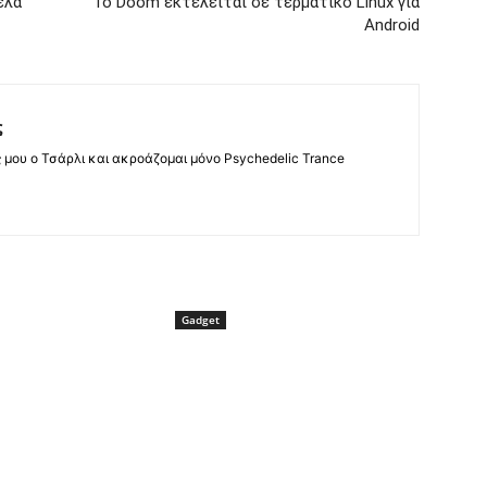
έλα
Το Doom εκτελείται σε τερματικό Linux για
Android
ς
ς μου ο Τσάρλι και ακροάζομαι μόνο Psychedelic Trance
Gadget